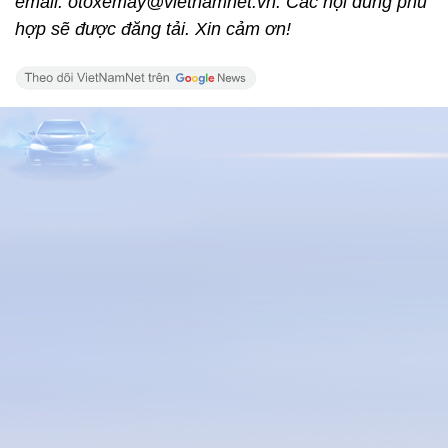
email: otoxemay@vietnamnet.vn. Các nội dung phù
hợp sẽ được đăng tải. Xin cảm ơn!