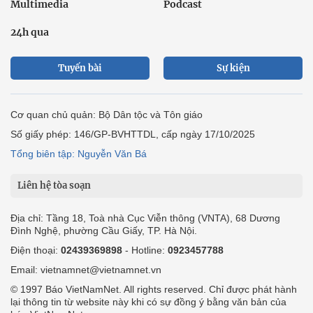
Multimedia
Podcast
24h qua
Tuyến bài
Sự kiện
Cơ quan chủ quản: Bộ Dân tộc và Tôn giáo
Số giấy phép: 146/GP-BVHTTDL, cấp ngày 17/10/2025
Tổng biên tập: Nguyễn Văn Bá
Liên hệ tòa soạn
Địa chỉ: Tầng 18, Toà nhà Cục Viễn thông (VNTA), 68 Dương
Đình Nghệ, phường Cầu Giấy, TP. Hà Nội.
Điện thoại:
02439369898
- Hotline:
0923457788
Email: vietnamnet@vietnamnet.vn
© 1997 Báo VietNamNet. All rights reserved. Chỉ được phát hành
lại thông tin từ website này khi có sự đồng ý bằng văn bản của