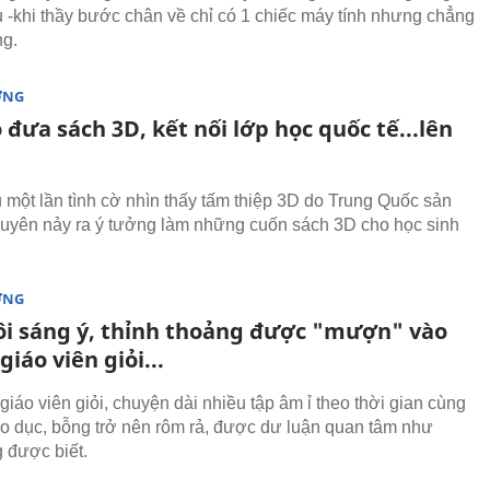
u -khi thầy bước chân về chỉ có 1 chiếc máy tính nhưng chẳng
ng.
ỜNG
 đưa sách 3D, kết nối lớp học quốc tế...lên
 một lần tình cờ nhìn thấy tấm thiệp 3D do Trung Quốc sản
Quyên nảy ra ý tưởng làm những cuốn sách 3D cho học sinh
ỜNG
ôi sáng ý, thỉnh thoảng được "mượn" vào
giáo viên giỏi...
 giáo viên giỏi, chuyện dài nhiều tập âm ỉ theo thời gian cùng
o dục, bỗng trở nên rôm rả, được dư luận quan tâm như
 được biết.