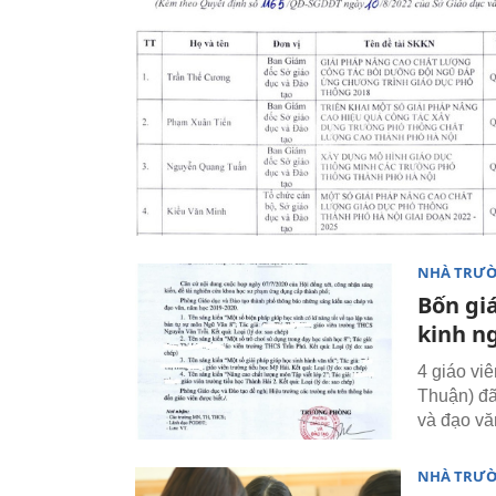
NHÀ TRƯ
Bốn giá
kinh n
4 giáo vi
Thuận) đã
và đạo vă
NHÀ TRƯ