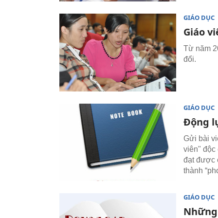
GIÁO DỤC
Giáo v
Từ năm 20
đổi.
GIÁO DỤC
Động l
Gửi bài v
viên" độc
đạt được c
thành “pho
GIÁO DỤC
Những 