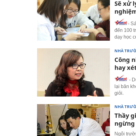
Sẽ xử l
nghiệ
- S
đến 100 tr
dạy học c
NHÀ TRƯ
Công nh
hay xé
- D
lại băn k
giỏi.
NHÀ TRƯ
Thầy g
ngừng
Ngôi trườ