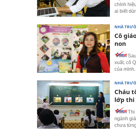
chính hiệ
ai biết dù
NHÀ TRƯ
Cô giáo
non
Sau
xuất, cô 
của mình.
NHÀ TRƯ
Cháu t
lớp thi 
Thi
ngành giá
chưa từng