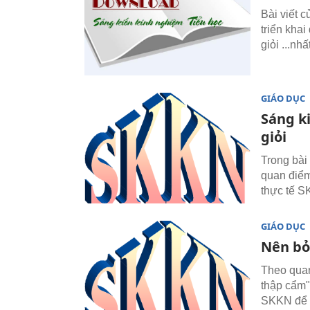
Bài viết 
triển khai
giỏi ...nh
GIÁO DỤC
Sáng k
giỏi
Trong bài
quan điểm
thực tế S
GIÁO DỤC
Nên bỏ
Theo quan
thập cẩm"
SKKN để t