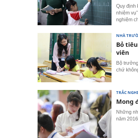
Quy định 
nhiệm vụ"
nghiệm ch
NHÀ TRƯ
Bỏ tiêu
viên
Bộ trưởng
chứ không
TRẮC NGH
Mong đ
Những nhà
năm 2016