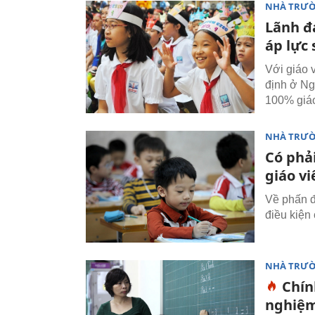
NHÀ TRƯ
Lãnh đ
áp lực
Với giáo 
định ở Ng
100% giáo 
NHÀ TRƯ
Có phả
giáo vi
Về phấn đấ
điều kiện 
NHÀ TRƯ
Chín
nghiệm