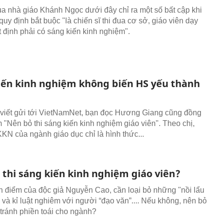
của nhà giáo Khánh Ngọc dưới đây chỉ ra một số bất cập khi
 quy định bắt buộc "là chiến sĩ thi đua cơ sở, giáo viên dạy
ất định phải có sáng kiến kinh nghiệm".
iến kinh nghiệm không biến HS yếu thành
 viết gửi tới VietNamNet, bạn đọc Hương Giang cũng đồng
 "Nên bỏ thi sáng kiến kinh nghiệm giáo viên". Theo chị,
KKN của ngành giáo dục chỉ là hình thức...
 thi sáng kiến kinh nghiệm giáo viên?
 điểm của độc giả Nguyễn Cao, cần loại bỏ những "nồi lẩu
 và kỉ luật nghiêm với người “đạo văn”.... Nếu không, nên bỏ
ránh phiền toái cho ngành?