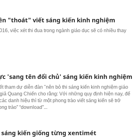
iên "thoát" viết sáng kiến kinh nghiệm
16, việc xét thi đua trong ngành giáo dục sẽ có nhiều thay
ực 'sang tên đổi chủ' sáng kiến kinh nghiệm
iết tham dự diễn đàn "nên bỏ thi sáng kiến kinh nghiệm giáo
 giả Quang Chiến cho rằng: Với những quy định hiện nay, để
ác danh hiệu thì từ một phong trào viết sáng kiến sẽ trở
ng trào” “download”...
sáng kiến giống từng xentimét