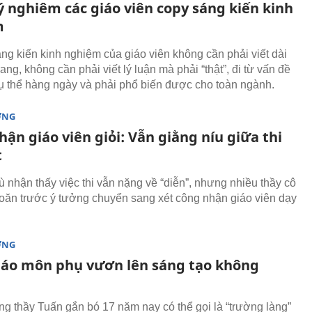
ý nghiêm các giáo viên copy sáng kiến kinh
m
áng kiến kinh nghiệm của giáo viên không cần phải viết dài
ang, không cần phải viết lý luận mà phải “thật”, đi từ vấn đề
ụ thể hàng ngày và phải phổ biến được cho toàn ngành.
ỜNG
ận giáo viên giỏi: Vẫn giằng níu giữa thi
t
ù nhận thấy việc thi vẫn nặng về “diễn”, nhưng nhiều thầy cô
hoăn trước ý tưởng chuyển sang xét công nhận giáo viên dạy
ỜNG
iáo môn phụ vươn lên sáng tạo không
ng thầy Tuấn gắn bó 17 năm nay có thể gọi là “trường làng”