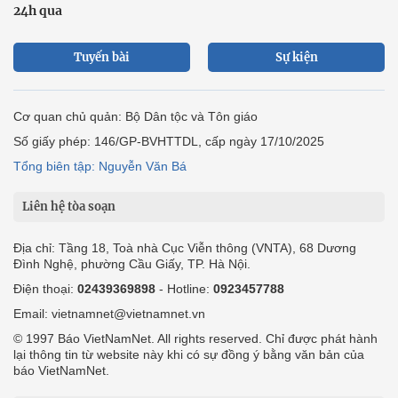
24h qua
Tuyến bài
Sự kiện
Cơ quan chủ quản: Bộ Dân tộc và Tôn giáo
Số giấy phép: 146/GP-BVHTTDL, cấp ngày 17/10/2025
Tổng biên tập: Nguyễn Văn Bá
Liên hệ tòa soạn
Địa chỉ: Tầng 18, Toà nhà Cục Viễn thông (VNTA), 68 Dương
Đình Nghệ, phường Cầu Giấy, TP. Hà Nội.
Điện thoại:
02439369898
- Hotline:
0923457788
Email: vietnamnet@vietnamnet.vn
© 1997 Báo VietNamNet. All rights reserved. Chỉ được phát hành
lại thông tin từ website này khi có sự đồng ý bằng văn bản của
báo VietNamNet.