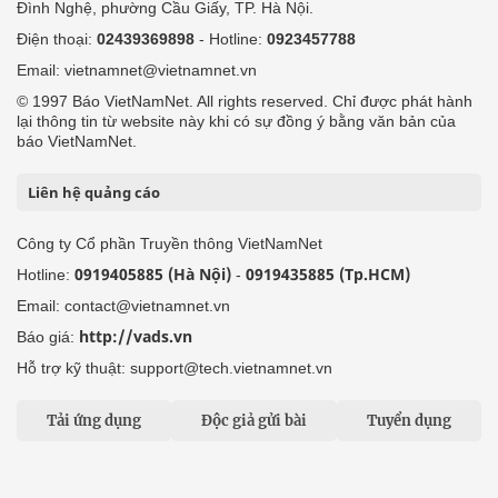
Đình Nghệ, phường Cầu Giấy, TP. Hà Nội.
Điện thoại:
02439369898
- Hotline:
0923457788
Email: vietnamnet@vietnamnet.vn
© 1997 Báo VietNamNet. All rights reserved. Chỉ được phát hành
lại thông tin từ website này khi có sự đồng ý bằng văn bản của
báo VietNamNet.
Liên hệ quảng cáo
Công ty Cổ phần Truyền thông VietNamNet
0919405885 (Hà Nội)
0919435885 (Tp.HCM)
Hotline:
-
Email: contact@vietnamnet.vn
http://vads.vn
Báo giá:
Hỗ trợ kỹ thuật: support@tech.vietnamnet.vn
Tải ứng dụng
Độc giả gửi bài
Tuyển dụng