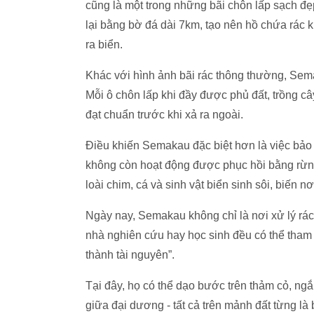
cũng là một trong những bãi chôn lấp sạch đ
lại bằng bờ đá dài 7km, tạo nên hồ chứa rác k
ra biển.
Khác với hình ảnh bãi rác thông thường, Semak
Mỗi ô chôn lấp khi đầy được phủ đất, trồng câ
đạt chuẩn trước khi xả ra ngoài.
Điều khiến Semakau đặc biệt hơn là việc bảo t
không còn hoạt động được phục hồi bằng rừng
loài chim, cá và sinh vật biển sinh sôi, biến 
Ngày nay, Semakau không chỉ là nơi xử lý rác,
nhà nghiên cứu hay học sinh đều có thể tham 
thành tài nguyên”.
Tại đây, họ có thể dạo bước trên thảm cỏ, ng
giữa đại dương - tất cả trên mảnh đất từng là