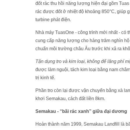
đốt rác thu hồi năng lượng hiện đại gồm Tua
rác được đốt ở nhiệt độ khoảng 850°C, giúp gi
turbine phát điện.
Nhà máy TuasOne - công trình mới nhất - có t
cung cấp năng lượng cho hàng trăm nghìn hộ gi
chuẩn môi trường châu Âu trước khi xả ra khô
Tận dụng tro và kim loại, không để lãng phí mộ
được làm nguội, tách kim loại bằng nam châm
trị kinh tế.
Phần tro còn lại được vận chuyển bằng xà lan 
khơi Semakau, cách đất liền 8km.
Semakau - “bãi rác xanh” giữa đại dương
Hoàn thành năm 1999, Semakau Landfill là bãi