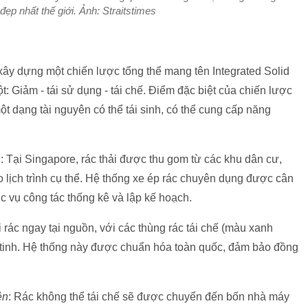
đẹp nhất thế giới. Ảnh: Straitstimes
ây dựng một chiến lược tổng thể mang tên Integrated Solid
 Giảm - tái sử dụng - tái chế. Điểm đặc biệt của chiến lược
ột dạng tài nguyên có thể tái sinh, có thể cung cấp năng
h
: Tại Singapore, rác thải được thu gom từ các khu dân cư,
 lịch trình cụ thể. Hệ thống xe ép rác chuyên dụng được cân
c vụ công tác thống kê và lập kế hoạch.
ác ngay tại nguồn, với các thùng rác tái chế (màu xanh
y tinh. Hệ thống này được chuẩn hóa toàn quốc, đảm bảo đồng
ện
: Rác không thể tái chế sẽ được chuyển đến bốn nhà máy