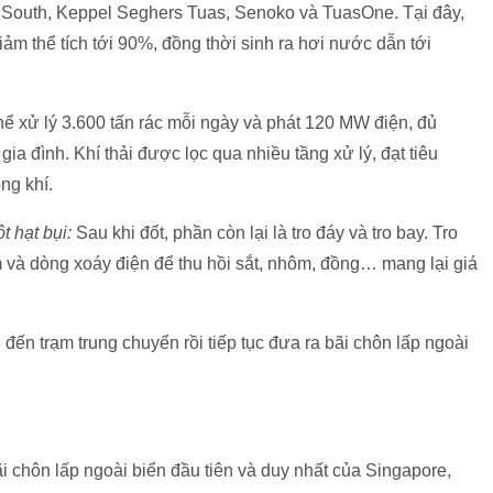
s South, Keppel Seghers Tuas, Senoko và TuasOne. Tại đây,
ảm thể tích tới 90%, đồng thời sinh ra hơi nước dẫn tới
hể xử lý 3.600 tấn rác mỗi ngày và phát 120 MW điện, đủ
a đình. Khí thải được lọc qua nhiều tầng xử lý, đạt tiêu
ng khí.
t hạt bụi:
Sau khi đốt, phần còn lại là tro đáy và tro bay. Tro
 và dòng xoáy điện để thu hồi sắt, nhôm, đồng… mang lại giá
đến trạm trung chuyển rồi tiếp tục đưa ra bãi chôn lấp ngoài
 chôn lấp ngoài biển đầu tiên và duy nhất của Singapore,