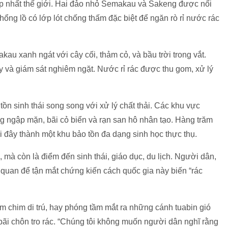
ẹp nhất thế giới. Hai đảo nhỏ Semakau và Sakeng được nối
hổng lồ có lớp lót chống thấm đặc biệt để ngăn rò rỉ nước rác
au xanh ngát với cây cối, thảm cỏ, và bầu trời trong vắt.
y và giám sát nghiêm ngặt. Nước rỉ rác được thu gom, xử lý
ồn sinh thái song song với xử lý chất thải. Các khu vực
 ngập mặn, bãi cỏ biển và rạn san hô nhân tạo. Hàng trăm
nơi đây thành một khu bảo tồn đa dạng sinh học thực thụ.
 mà còn là điểm đến sinh thái, giáo dục, du lịch. Người dân,
quan để tận mắt chứng kiến cách quốc gia này biến “rác
ắm chim di trú, hay phóng tầm mắt ra những cánh tuabin gió
 bãi chôn tro rác. “Chúng tôi không muốn người dân nghĩ rằng