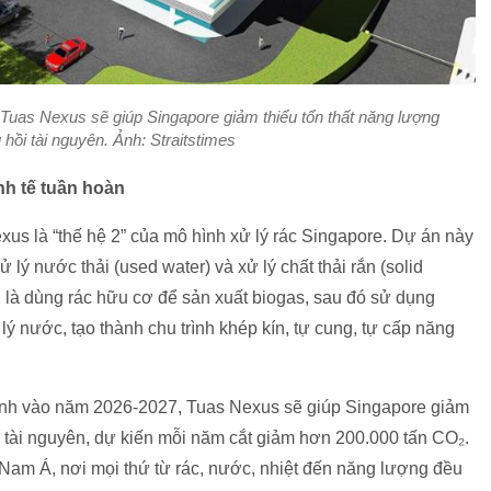
Tuas Nexus sẽ giúp Singapore giảm thiểu tổn thất năng lượng
u hồi tài nguyên. Ảnh: Straitstimes
nh tế tuần hoàn
exus là “thế hệ 2” của mô hình xử lý rác Singapore. Dự án này
 lý nước thải (used water) và xử lý chất thải rắn (solid
 là dùng rác hữu cơ để sản xuất biogas, sau đó sử dụng
lý nước, tạo thành chu trình khép kín, tự cung, tự cấp năng
hành vào năm 2026-2027, Tuas Nexus sẽ giúp Singapore giảm
ồi tài nguyên, dự kiến mỗi năm cắt giảm hơn 200.000 tấn CO₂.
Nam Á, nơi mọi thứ từ rác, nước, nhiệt đến năng lượng đều