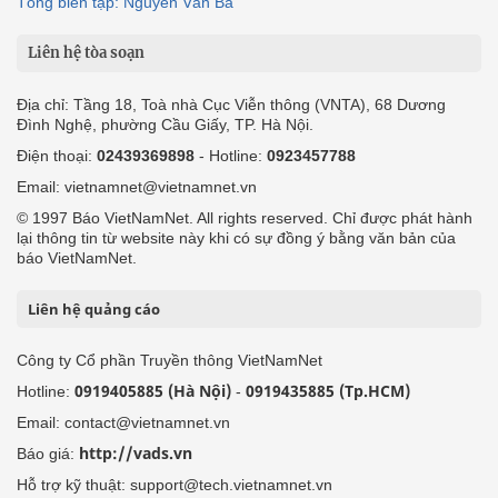
Tổng biên tập: Nguyễn Văn Bá
Liên hệ tòa soạn
Địa chỉ: Tầng 18, Toà nhà Cục Viễn thông (VNTA), 68 Dương
Đình Nghệ, phường Cầu Giấy, TP. Hà Nội.
Điện thoại:
02439369898
- Hotline:
0923457788
Email: vietnamnet@vietnamnet.vn
© 1997 Báo VietNamNet. All rights reserved. Chỉ được phát hành
lại thông tin từ website này khi có sự đồng ý bằng văn bản của
báo VietNamNet.
Liên hệ quảng cáo
Công ty Cổ phần Truyền thông VietNamNet
0919405885 (Hà Nội)
0919435885 (Tp.HCM)
Hotline:
-
Email: contact@vietnamnet.vn
http://vads.vn
Báo giá:
Hỗ trợ kỹ thuật: support@tech.vietnamnet.vn