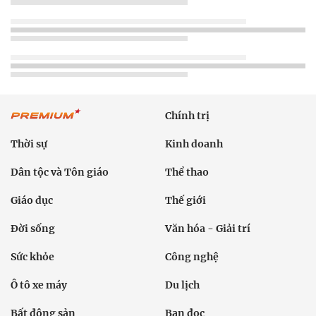
Chính trị
Thời sự
Kinh doanh
Dân tộc và Tôn giáo
Thể thao
Giáo dục
Thế giới
Đời sống
Văn hóa - Giải trí
Sức khỏe
Công nghệ
Ô tô xe máy
Du lịch
Bất động sản
Bạn đọc