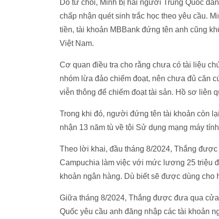
Do từ chối, Minh bị hai người Trung Quốc đán
chấp nhận quét sinh trắc học theo yêu cầu. M
tiền, tài khoản MBBank đứng tên anh cũng kh
Việt Nam.
Cơ quan điều tra cho rằng chưa có tài liệu c
nhóm lừa đảo chiếm đoạt, nên chưa đủ căn c
viễn thông để chiếm đoạt tài sản. Hồ sơ liên q
Trong khi đó, người đứng tên tài khoản còn lạ
nhận 13 năm tù về tội Sử dụng mạng máy tính,
Theo lời khai, đầu tháng 8/2024, Thắng được
Campuchia làm việc với mức lương 25 triệu đ
khoản ngân hàng. Dù biết sẽ được dùng cho h
Giữa tháng 8/2024, Thắng được đưa qua cửa
Quốc yêu cầu anh đăng nhập các tài khoản ngâ