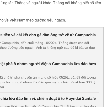
 đứng tên Thắng và người khác. Thắng nói không biết số tiền
o về Việt Nam theo đường tiểu ngạch.
 tiền và cái kết cho gã đàn ông trở về từ Campuchia
 ở Campuchia, đến cuối tháng 10/2024, Thắng được các đối
theo đường tiểu ngạch. Anh ta không ngờ sau đó bị bắt và đưa
riệt phá ổ nhóm người Việt ở Campuchia lừa đảo hơn
đã chủ trì phá chuyên án mang số hiệu 0525L, bắt 59 đối tượng
mpuchia trong ổ nhóm lừa đảo qua mạng chiếm đoạt hơn 300 tỷ
hại.
hia lừa đảo tinh vi, chiếm đoạt ô tô Huyndai Santafe
am sau thời gian làm việc ở Campuchia đã bắt tay nhau lừa đảo,