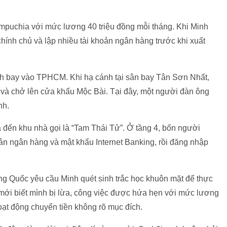
ampuchia với mức lương 40 triệu đồng mỗi tháng. Khi Minh
hính chủ và lập nhiều tài khoản ngân hàng trước khi xuất
nh bay vào TPHCM. Khi hạ cánh tại sân bay Tân Sơn Nhất,
và chở lên cửa khẩu Mộc Bài. Tại đây, một người đàn ông
nh.
đến khu nhà gọi là “Tam Thái Tử”. Ở tầng 4, bốn người
ản ngân hàng và mật khẩu Internet Banking, rồi đăng nhập
 Quốc yêu cầu Minh quét sinh trắc học khuôn mặt để thực
y mới biết mình bị lừa, công việc được hứa hẹn với mức lương
ạt động chuyển tiền không rõ mục đích.