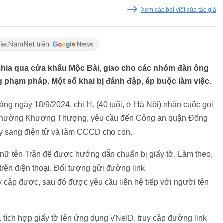
Xem các bài viết của tác giả
a qua cửa khẩu Mộc Bài, giao cho các nhóm đàn ông
g phạm pháp. Một số khai bị đánh đập, ép buộc làm việc.
áng ngày 18/9/2024, chị H. (40 tuổi, ở Hà Nội) nhận cuộc gọi
n phường Khương Thượng, yêu cầu đến Công an quận Đống
ấy sang điện tử và làm CCCD cho con.
 nữ tên Trân để được hướng dẫn chuẩn bị giấy tờ. Làm theo,
trên điện thoại. Đối tượng gửi đường link
 cập được, sau đó được yêu cầu liên hệ tiếp với người tên
 tích hợp giấy tờ lên ứng dụng VNeID, truy cập đường link