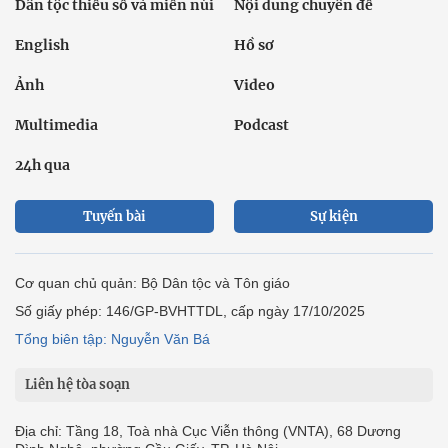
Dân tộc thiểu số và miền núi
Nội dung chuyên đề
English
Hồ sơ
Ảnh
Video
Multimedia
Podcast
24h qua
Tuyến bài
Sự kiện
Cơ quan chủ quản: Bộ Dân tộc và Tôn giáo
Số giấy phép: 146/GP-BVHTTDL, cấp ngày 17/10/2025
Tổng biên tập: Nguyễn Văn Bá
Liên hệ tòa soạn
Địa chỉ: Tầng 18, Toà nhà Cục Viễn thông (VNTA), 68 Dương