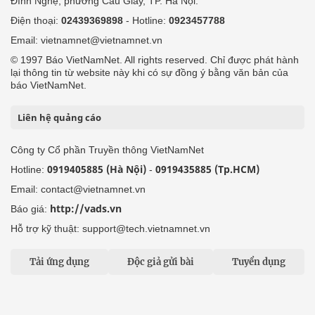
Đình Nghệ, phường Cầu Giấy, TP. Hà Nội.
Điện thoại:
02439369898
- Hotline:
0923457788
Email: vietnamnet@vietnamnet.vn
© 1997 Báo VietNamNet. All rights reserved. Chỉ được phát hành
lại thông tin từ website này khi có sự đồng ý bằng văn bản của
báo VietNamNet.
Liên hệ quảng cáo
Công ty Cổ phần Truyền thông VietNamNet
0919405885 (Hà Nội)
0919435885 (Tp.HCM)
Hotline:
-
Email: contact@vietnamnet.vn
http://vads.vn
Báo giá:
Hỗ trợ kỹ thuật: support@tech.vietnamnet.vn
Tải ứng dụng
Độc giả gửi bài
Tuyển dụng