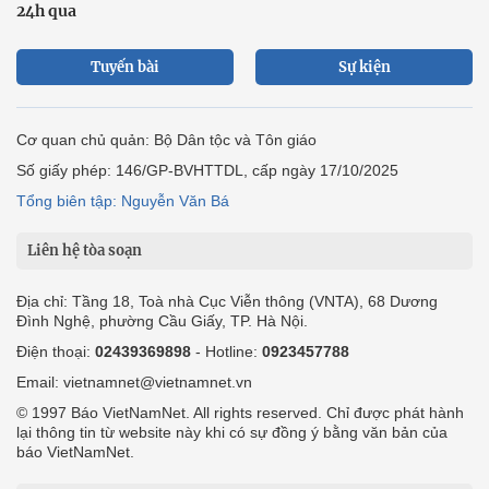
24h qua
Tuyến bài
Sự kiện
Cơ quan chủ quản: Bộ Dân tộc và Tôn giáo
Số giấy phép: 146/GP-BVHTTDL, cấp ngày 17/10/2025
Tổng biên tập: Nguyễn Văn Bá
Liên hệ tòa soạn
Địa chỉ: Tầng 18, Toà nhà Cục Viễn thông (VNTA), 68 Dương
Đình Nghệ, phường Cầu Giấy, TP. Hà Nội.
Điện thoại:
02439369898
- Hotline:
0923457788
Email: vietnamnet@vietnamnet.vn
© 1997 Báo VietNamNet. All rights reserved. Chỉ được phát hành
lại thông tin từ website này khi có sự đồng ý bằng văn bản của
báo VietNamNet.