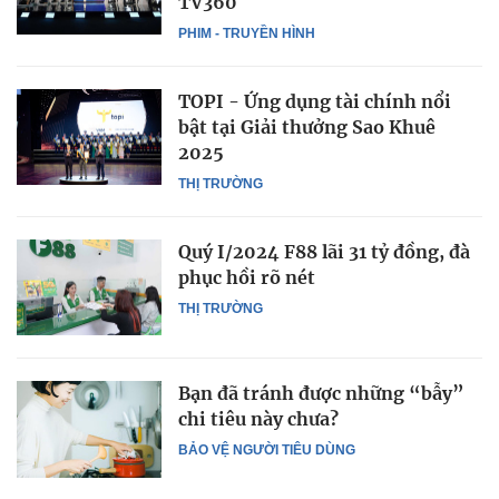
TV360
PHIM - TRUYỀN HÌNH
TOPI - Ứng dụng tài chính nổi
bật tại Giải thưởng Sao Khuê
2025
THỊ TRƯỜNG
Quý I/2024 F88 lãi 31 tỷ đồng, đà
phục hồi rõ nét
THỊ TRƯỜNG
Bạn đã tránh được những “bẫy”
chi tiêu này chưa?
BẢO VỆ NGƯỜI TIÊU DÙNG