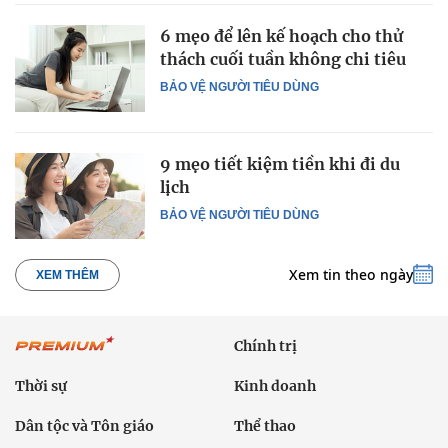
6 mẹo để lên kế hoạch cho thử
thách cuối tuần không chi tiêu
BẢO VỆ NGƯỜI TIÊU DÙNG
9 mẹo tiết kiệm tiền khi đi du
lịch
BẢO VỆ NGƯỜI TIÊU DÙNG
Xem tin theo ngày
XEM THÊM
Chính trị
Thời sự
Kinh doanh
Dân tộc và Tôn giáo
Thể thao