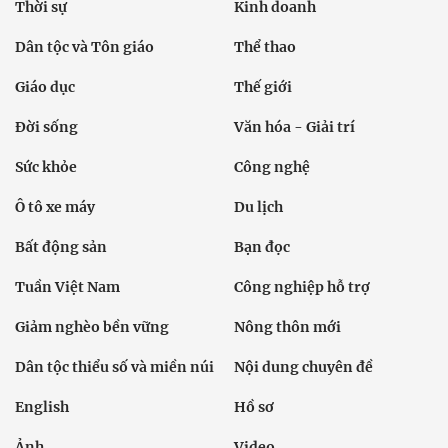
Thời sự
Kinh doanh
Dân tộc và Tôn giáo
Thể thao
Giáo dục
Thế giới
Đời sống
Văn hóa - Giải trí
Sức khỏe
Công nghệ
Ô tô xe máy
Du lịch
Bất động sản
Bạn đọc
Tuần Việt Nam
Công nghiệp hỗ trợ
Giảm nghèo bền vững
Nông thôn mới
Dân tộc thiểu số và miền núi
Nội dung chuyên đề
English
Hồ sơ
Ảnh
Video