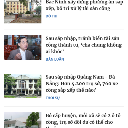
Bắc Ninh xây dựng phương án sắp
xếp, bố trí xử lý tài sản công
ĐÔ THỊ
Sau sáp nhập, tránh biến tài sản
công thành tư, ‘cha chung không
ai khóc’
BÀN LUẬN
Sau sáp nhập Quảng Nam - Đà
Nẵng: Hơn 4.200 trụ sở, 760 xe
công sắp xếp thế nào?
THỜI SỰ
Bỏ cấp huyện, mỗi xã sẽ có 2 ô tô
công, trụ sở dôi dư có thể cho