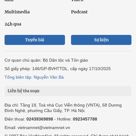
Multimedia
Podcast
24h qua
Tuyến bài
Sự kiện
Cơ quan chủ quản: Bộ Dân tộc và Tôn giáo
Số giấy phép: 146/GP-BVHTTDL, cấp ngày 17/10/2025
Tổng biên tập: Nguyễn Văn Bá
Liên hệ tòa soạn
Địa chỉ: Tầng 18, Toà nhà Cục Viễn thông (VNTA), 68 Dương
Đình Nghệ, phường Cầu Giấy, TP. Hà Nội.
Điện thoại:
02439369898
- Hotline:
0923457788
Email: vietnamnet@vietnamnet.vn
© 1997 Báo VietNamNet. All rights reserved. Chỉ được phát hành