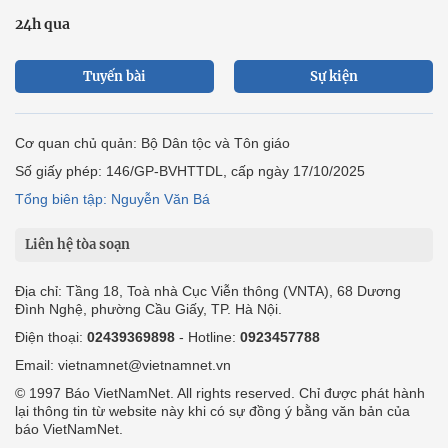
24h qua
Tuyến bài
Sự kiện
Cơ quan chủ quản: Bộ Dân tộc và Tôn giáo
Số giấy phép: 146/GP-BVHTTDL, cấp ngày 17/10/2025
Tổng biên tập: Nguyễn Văn Bá
Liên hệ tòa soạn
Địa chỉ: Tầng 18, Toà nhà Cục Viễn thông (VNTA), 68 Dương
Đình Nghệ, phường Cầu Giấy, TP. Hà Nội.
Điện thoại:
02439369898
- Hotline:
0923457788
Email: vietnamnet@vietnamnet.vn
© 1997 Báo VietNamNet. All rights reserved. Chỉ được phát hành
lại thông tin từ website này khi có sự đồng ý bằng văn bản của
báo VietNamNet.