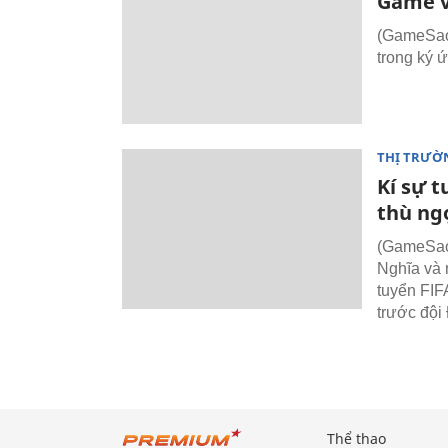
Game v
(GameSao)
trong ký 
THỊ TRƯỜ
Kí sự 
thù ng
(GameSao)
Nghĩa và 
tuyển FIF
trước đội
Thể thao