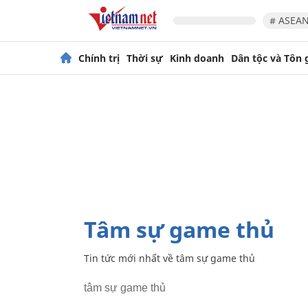
# ASEAN
Chính trị
Thời sự
Kinh doanh
Dân tộc và Tôn 
tâm sự game thủ
Tin tức mới nhất về
tâm sự game thủ
tâm sự game thủ