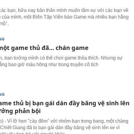
các bạn, bữa nay bản thân mình muốn tâm sự với các bạn về
 của mình, một Biên Tập Viên báo Game mà nhiều bạn hằng
mộ".
NG
một game thủ đã… chán game
ên, bạn tưởng mình có thể chơi game thỏa thích. Nhưng sự
chẳng bao giờ màu hồng như trong truyện cổ tích
NG
me thủ bị bạn gái dán đầy băng vệ sinh lên
tưởng phản bội
 - Vì lỡ hẹn "cày đêm" với nhóm bạn trong bang, một chàng
h Chiết Giang đã bị bạn gái dán đầy băng vệ sinh lên xe vì