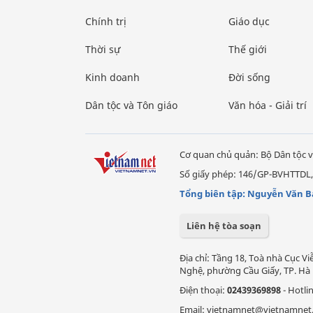
Chính trị
Giáo dục
Thời sự
Thế giới
Kinh doanh
Đời sống
Dân tộc và Tôn giáo
Văn hóa - Giải trí
Cơ quan chủ quản: Bộ Dân tộc v
Số giấy phép: 146/GP-BVHTTDL,
Tổng biên tập: Nguyễn Văn B
Liên hệ tòa soạn
Địa chỉ: Tầng 18, Toà nhà Cục 
Nghệ, phường Cầu Giấy, TP. Hà 
Điện thoại:
02439369898
- Hotli
Email: vietnamnet@vietnamnet