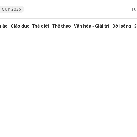
 CUP 2026
Tu
giáo
Giáo dục
Thế giới
Thể thao
Văn hóa - Giải trí
Đời sống
S