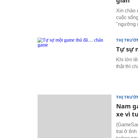
gian"
Xin chào 
cuộc sống
"ngưỡng 
THỊ TRƯỜ
Tự sự 
Khi lớn l
thật thì 
THỊ TRƯỜ
Nam ga
xe vì 
(GameSao)
trai ở tỉn