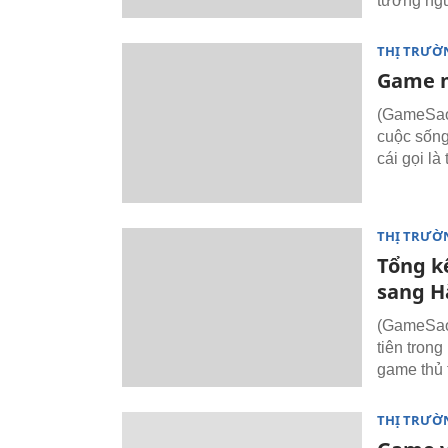
tưởng ngư
THỊ TRƯỜ
Game m
(GameSao)
cuộc sống.
cái gọi là
THỊ TRƯỜ
Tổng k
sang H
(GameSao)
tiên tron
game thủ 
THỊ TRƯỜ