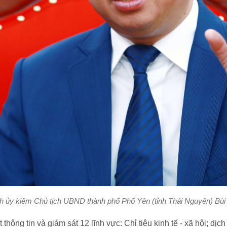
h ủy kiêm Chủ tịch UBND thành phố Phổ Yên (tỉnh Thái Nguyên) Bù
thông tin và giám sát 12 lĩnh vực: Chỉ tiêu kinh tế - xã hội; dịc