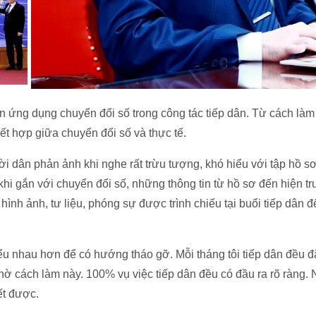
òn ứng dụng chuyển đổi số trong công tác tiếp dân. Từ cách làm 
kết hợp giữa chuyển đổi số và thực tế.
i dân phản ảnh khi nghe rất trừu tượng, khó hiểu với tập hồ sơ
hi gắn với chuyển đổi số, những thông tin từ hồ sơ đến hiện t
nh ảnh, tư liệu, phóng sự được trình chiếu tại buổi tiếp dân đ
u nhau hơn để có hướng tháo gỡ. Mỗi tháng tôi tiếp dân đều đ
hờ cách làm này. 100% vụ việc tiếp dân đều có đầu ra rõ ràng. N
ết được.