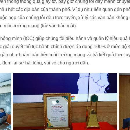
yền thống thông qua giấy tờ, bây giờ chúng tôi đẩy mạnh chuyể
ầu hết các địa bàn của thành phố. Ví dụ như liên quan đến ph
uộc họp của chúng tôi đều trực tuyến, xử lý các văn bản không 
n môi trường mạng (trừ văn bản mật).
hông minh (IOC) giúp chúng tôi điều hành và quản lý hiệu quả 
c giải quyết thủ tục hành chính được áp dụng 100% ở mức độ 4
gần như hoàn toàn trên môi trường mạng và trả kết quả trực tuy
an, đem lại sự hài lòng, vui vẻ cho người dân.