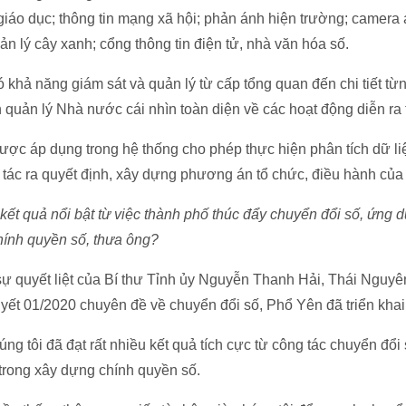
 giáo dục; thông tin mạng xã hội; phản ánh hiện trường; camera 
ản lý cây xanh; cổng thông tin điện tử, nhà văn hóa số.
 khả năng giám sát và quản lý từ cấp tổng quan đến chi tiết từ
quản lý Nhà nước cái nhìn toàn diện về các hoạt động diễn ra 
ược áp dụng trong hệ thống cho phép thực hiện phân tích dữ li
 tác ra quyết định, xây dựng phương án tổ chức, điều hành của
kết quả nổi bật từ việc thành phố thúc đẩy chuyển đổi số, ứng
hính quyền số, thưa ông?
ự quyết liệt của Bí thư Tỉnh ủy Nguyễn Thanh Hải, Thái Nguyê
yết 01/2020 chuyên đề về chuyển đổi số, Phổ Yên đã triển khai
ng tôi đã đạt rất nhiều kết quả tích cực từ công tác chuyển đổi 
trong xây dựng chính quyền số.