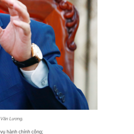
i Văn Lương.
h vụ hành chính công;