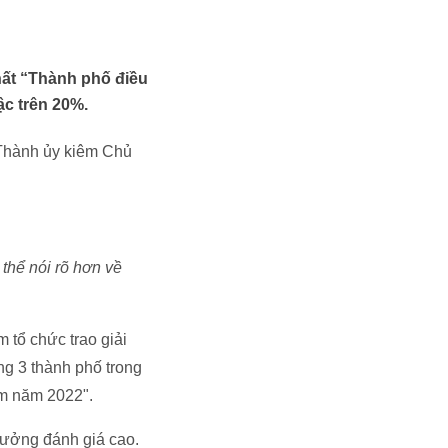
hất “Thành phố điều
ậc trên 20%.
Thành ủy kiêm Chủ
thể nói rõ hơn về
 tổ chức trao giải
ng 3 thành phố trong
am năm 2022".
thưởng đánh giá cao.