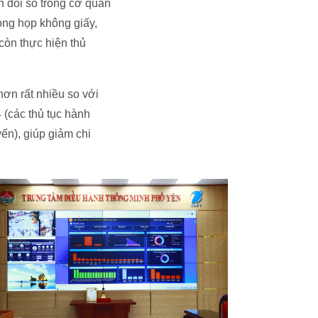
n đổi số trong cơ quan
òng họp không giấy,
còn thực hiện thủ
hơn rất nhiều so với
 (các thủ tục hành
ến), giúp giảm chi