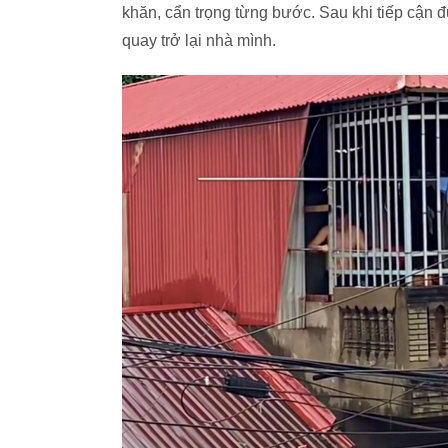
khăn, cẩn trọng từng bước. Sau khi tiếp cận đ
quay trở lại nhà mình.