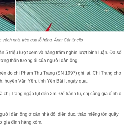
vách nhà, trèo qua lỗ hổng. Ảnh: Cắt từ clip
n 5 triệu lượt xem và hàng trăm nghìn lượt bình luận. Đa số
tương thân tương ái của người đàn ông.
 trên do chị Phạm Thu Trang (SN 1997) ghi lại. Chị Trang cho
ình, huyện Văn Yên, tỉnh Yên Bái ít ngày qua.
chị Trang ngập lụt đến 3m. Để tránh lũ, chị cùng gia đình di
 người đàn ông ở căn nhà đối diện đục, tháo miếng tôn quây
ợ gia đình hàng xóm.