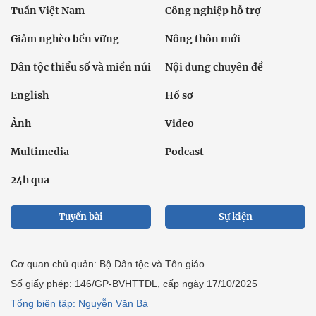
Tuần Việt Nam
Công nghiệp hỗ trợ
Giảm nghèo bền vững
Nông thôn mới
Dân tộc thiểu số và miền núi
Nội dung chuyên đề
English
Hồ sơ
Ảnh
Video
Multimedia
Podcast
24h qua
Tuyến bài
Sự kiện
Cơ quan chủ quản: Bộ Dân tộc và Tôn giáo
Số giấy phép: 146/GP-BVHTTDL, cấp ngày 17/10/2025
Tổng biên tập: Nguyễn Văn Bá