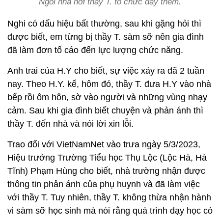
Ngôi nhà nơi thầy T. tổ chức dạy thêm.
Nghi có dấu hiệu bất thường, sau khi gặng hỏi thì
được biết, em từng bị thầy T. sàm sỡ nên gia đình
đã làm đơn tố cáo đến lực lượng chức năng.
Anh trai của H.Y cho biết, sự việc xảy ra đã 2 tuần
nay. Theo H.Y. kể, hôm đó, thầy T. đưa H.Y vào nhà
bếp rồi ôm hôn, sờ vào người và những vùng nhạy
cảm. Sau khi gia đình biết chuyện và phản ánh thì
thầy T. đến nhà và nói lời xin lỗi.
Trao đổi với VietNamNet vào trưa ngày 5/3/2023,
Hiệu trưởng Trường Tiểu học Thụ Lộc (Lộc Hà, Hà
Tĩnh) Phạm Hùng cho biết, nhà trường nhận được
thông tin phản ánh của phụ huynh và đã làm việc
với thầy T. Tuy nhiên, thầy T. không thừa nhận hành
vi sàm sỡ học sinh mà nói rằng quá trình dạy học có