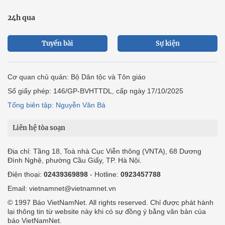
24h qua
Tuyến bài
Sự kiện
Cơ quan chủ quản: Bộ Dân tộc và Tôn giáo
Số giấy phép: 146/GP-BVHTTDL, cấp ngày 17/10/2025
Tổng biên tập: Nguyễn Văn Bá
Liên hệ tòa soạn
Địa chỉ: Tầng 18, Toà nhà Cục Viễn thông (VNTA), 68 Dương
Đình Nghệ, phường Cầu Giấy, TP. Hà Nội.
Điện thoại:
02439369898
- Hotline:
0923457788
Email: vietnamnet@vietnamnet.vn
© 1997 Báo VietNamNet. All rights reserved. Chỉ được phát hành
lại thông tin từ website này khi có sự đồng ý bằng văn bản của
báo VietNamNet.