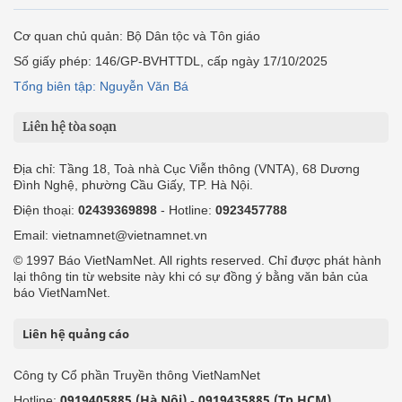
Cơ quan chủ quản: Bộ Dân tộc và Tôn giáo
Số giấy phép: 146/GP-BVHTTDL, cấp ngày 17/10/2025
Tổng biên tập: Nguyễn Văn Bá
Liên hệ tòa soạn
Địa chỉ: Tầng 18, Toà nhà Cục Viễn thông (VNTA), 68 Dương
Đình Nghệ, phường Cầu Giấy, TP. Hà Nội.
Điện thoại:
02439369898
- Hotline:
0923457788
Email: vietnamnet@vietnamnet.vn
© 1997 Báo VietNamNet. All rights reserved. Chỉ được phát hành
lại thông tin từ website này khi có sự đồng ý bằng văn bản của
báo VietNamNet.
Liên hệ quảng cáo
Công ty Cổ phần Truyền thông VietNamNet
0919405885 (Hà Nội)
0919435885 (Tp.HCM)
Hotline:
-