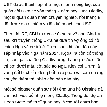
USF được thành lập như một nhánh riêng biệt của
quân đội Ukraine vào tháng 2 năm nay. Ông Gladky,
một sĩ quan quân nhân chuyên nghiệp, hồi tháng 8
đã được giao nhiệm vụ lập kế hoạch cho USF.
Theo đài RT, SBU mở cuộc điều tra về ông Gladky
sau khi truyền thông Ukraine đưa tin vợ ông có hộ
chiếu Nga và cư trú ở Crưm sau khi bán đảo này
sáp nhập vào Nga năm 2014. Ngoài ra còn có thông
tin, con gái của ông Gladky từng tham gia các cuộc
thi bơi dưới màu cờ, sắc áo Nga. Kiev coi Crưm là
vùng đất bị chiếm đóng bất hợp pháp và cấm những
chuyến thăm trái phép đến bán đảo này.
Một số blogger quân sự nổi tiếng ủng hộ Ukraine đã
chỉ trích việc bổ nhiệm ông Gladky. Trong đó, dự án
Deep State mô tả sĩ quan này là "người chưa bao