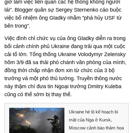
giờ làm việc liên quan các hệ thống không người
lái". Blogger quân sự Sergey Sternenko cáo buộc
việc bổ nhiệm ông Gladky nhằm "phá hủy USF từ
bên trong".
Việc đình chỉ chức vụ của ông Gladky diễn ra trong
bối cảnh chính phủ Ukraine đang trải qua một cuộc
cải tổ lớn. Tổng thống Ukraine Volodymyr Zelensky
hôm 3/9 đã sa thải phó chánh văn phòng của mình,
đồng thời chấp nhận đơn xin từ chức của 3 bộ
trưởng và một phó thủ tướng. Truyền thông nước
này thậm chí đưa tin Ngoại trưởng Dmitry Kuleba
cũng có thể sớm bị thay thế.
Ukraine hé lộ kế hoạch bí
mật của Nga ở Kursk,
Moscow cảnh báo thảm họa