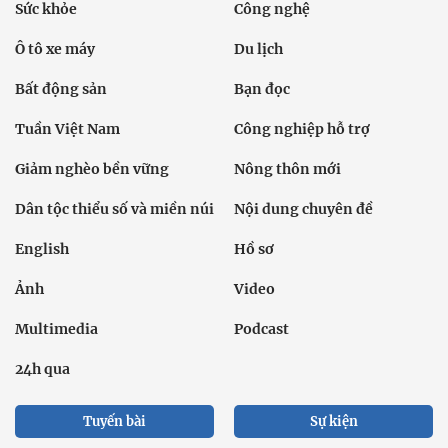
Sức khỏe
Công nghệ
Ô tô xe máy
Du lịch
Bất động sản
Bạn đọc
Tuần Việt Nam
Công nghiệp hỗ trợ
Giảm nghèo bền vững
Nông thôn mới
Dân tộc thiểu số và miền núi
Nội dung chuyên đề
English
Hồ sơ
Ảnh
Video
Multimedia
Podcast
24h qua
Tuyến bài
Sự kiện