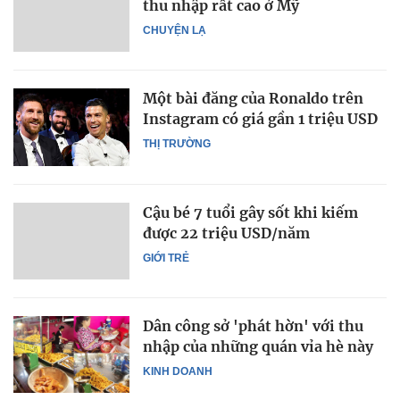
thu nhập rất cao ở Mỹ
CHUYỆN LẠ
Một bài đăng của Ronaldo trên
Instagram có giá gần 1 triệu USD
THỊ TRƯỜNG
Cậu bé 7 tuổi gây sốt khi kiếm
được 22 triệu USD/năm
GIỚI TRẺ
Dân công sở 'phát hờn' với thu
nhập của những quán vỉa hè này
KINH DOANH