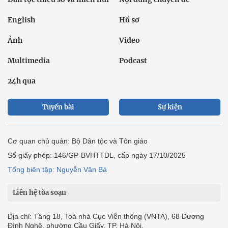
English
Hồ sơ
Ảnh
Video
Multimedia
Podcast
24h qua
Tuyến bài
Sự kiện
Cơ quan chủ quản: Bộ Dân tộc và Tôn giáo
Số giấy phép: 146/GP-BVHTTDL, cấp ngày 17/10/2025
Tổng biên tập: Nguyễn Văn Bá
Liên hệ tòa soạn
Địa chỉ: Tầng 18, Toà nhà Cục Viễn thông (VNTA), 68 Dương
Đình Nghệ, phường Cầu Giấy, TP. Hà Nội.