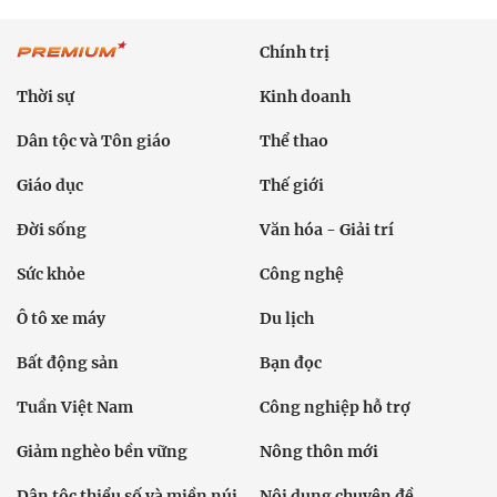
Chính trị
Thời sự
Kinh doanh
Dân tộc và Tôn giáo
Thể thao
Giáo dục
Thế giới
Đời sống
Văn hóa - Giải trí
Sức khỏe
Công nghệ
Ô tô xe máy
Du lịch
Bất động sản
Bạn đọc
Tuần Việt Nam
Công nghiệp hỗ trợ
Giảm nghèo bền vững
Nông thôn mới
Dân tộc thiểu số và miền núi
Nội dung chuyên đề