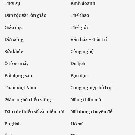
Thời sự
Kinh doanh
Dân tộc và Tôn giáo
Thể thao
Giáo dục
Thế giới
Đời sống
Văn hóa - Giải trí
Sức khỏe
Công nghệ
Ô tô xe máy
Du lịch
Bất động sản
Bạn đọc
Tuần Việt Nam
Công nghiệp hỗ trợ
Giảm nghèo bền vững
Nông thôn mới
Dân tộc thiểu số và miền núi
Nội dung chuyên đề
English
Hồ sơ