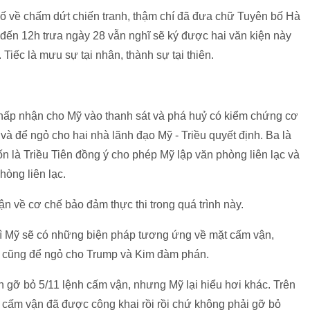
bố về chấm dứt chiến tranh, thậm chí đã đưa chữ Tuyên bố Hà
, đến 12h trưa ngày 28 vẫn nghĩ sẽ ký được hai văn kiện này
t. Tiếc là mưu sự tại nhân, thành sự tại thiên.
n chấp nhận cho Mỹ vào thanh sát và phá huỷ có kiểm chứng cơ
à để ngỏ cho hai nhà lãnh đạo Mỹ - Triều quyết định. Ba là
n là Triều Tiên đồng ý cho phép Mỹ lập văn phòng liên lạc và
hòng liên lạc.
ận về cơ chế bảo đảm thực thi trong quá trình này.
thì Mỹ sẽ có những biện pháp tương ứng về mặt cấm vận,
ày cũng để ngỏ cho Trump và Kim đàm phán.
in gỡ bỏ 5/11 lệnh cấm vận, nhưng Mỹ lại hiểu hơi khác. Trên
 cấm vận đã được công khai rồi rồi chứ không phải gỡ bỏ