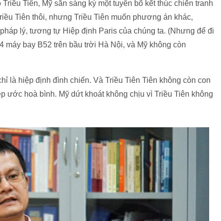
o Triều Tiên, Mỹ sẵn sàng ký một tuyên bố kết thúc chiến tranh
Triều Tiên thôi, nhưng Triều Tiên muốn phương án khác,
 pháp lý, tương tự Hiệp định Paris của chúng ta. (Nhưng để đi
34 máy bay B52 trên bầu trời Hà Nội, và Mỹ không còn
hỉ là hiệp định đình chiến. Và Triều Tiên Tiên không còn con
p ước hoà bình. Mỹ dứt khoát không chịu vì Triều Tiên không