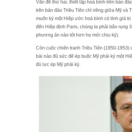
Vấn đề thứ hai, thiết lập hoà bình trên bán đả
trên bán đảo Triều Tiên chỉ riêng giữa Mỹ và 
muốn ký một Hiệp ước hoà bình có tính giá trị
đến Hiệp định Paris, chúng ta phải bắn rụng 
phương án nào tốt hơn họ mới chịu ký).
Còn cuộc chiến tranh Triều Tiên (1950-1953) c
bài nào đủ sức để ép buộc Mỹ phải ký một Hiệ
đủ lực ép Mỹ phải ký.