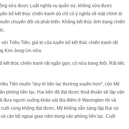
không sửa được Luật nghĩa vụ quân sự, không sửa được
yên bố kết thúc chiến tranh dù chỉ có ý nghĩa về mặt chính trị
muốn chuyển đổi và phát triển. Không kết thúc tình trạng chiến
ác.
i Triều Tiên, giá trị của tuyên bố kết thúc chiến tranh rất
ông Kim Jong-Un nữa.
 kết thúc chiến tranh rất ngắn gọn, có nửa trang thôi. Rất tiếc
Triều Tiên muốn “duy trì liên lạc thường xuyên hơn”, còn Mỹ
văn phòng liên lạc. Hai bên đã đạt được thoả thuận sẽ lập văn
 đã đưa người xuống khảo sát địa điểm ở Wasington rồi và
c cuối cùng không đạt được. Mỹ không sẵn sàng lập Đại sứ
à cán bộ ngoại giao nằm trong văn phòng liên lạc. Cuối