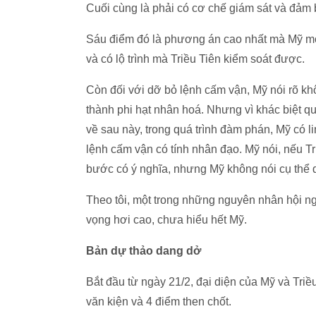
Cuối cùng là phải có cơ chế giám sát và đảm 
Sáu điểm đó là phương án cao nhất mà Mỹ mo
và có lộ trình mà Triều Tiên kiểm soát được.
Còn đối với dỡ bỏ lệnh cấm vận, Mỹ nói rõ kh
thành phi hạt nhân hoá. Nhưng vì khác biệt q
về sau này, trong quá trình đàm phán, Mỹ có l
lệnh cấm vận có tính nhân đạo. Mỹ nói, nếu Tr
bước có ý nghĩa, nhưng Mỹ không nói cụ thể 
Theo tôi, một trong những nguyên nhân hội ngh
vọng hơi cao, chưa hiểu hết Mỹ.
Bản dự thảo dang dở
Bắt đầu từ ngày 21/2, đại diện của Mỹ và Tri
văn kiện và 4 điểm then chốt.