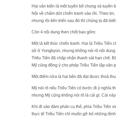
Hai văn kiện là một tuyên bố chung và tuyên 
Nội về chấm dứt chiến tranh vào rồi. Theo tin
nhưng rồi tiến triển sau đó thì chúng ta đã biế
Còn 4 nội dung then chốt bao gồm:
Một là kết thúc chiến tranh. Hai là Triều Tiê
sở ở Yongbyon, nhưng không nói rõ nội dung v
Triều Tiên đã chấp nhận thanh sát hạn chế. Bố
Mỹ cũng đồng ý cho phép Triều Tiên lập văn p
Một điểm nữa là hai bên đã đạt được thoả thu
Mỹ nói rõ nếu Triều Tiên có bước đi ý nghĩa 
nhưng Mỹ cũng không nói rõ là cái gì. Cái n
Khi đi vào đàm phán cụ thể, phía Triều Tiên x
thực tế Triều Tiên chỉ muốn gỡ bỏ những lệnh