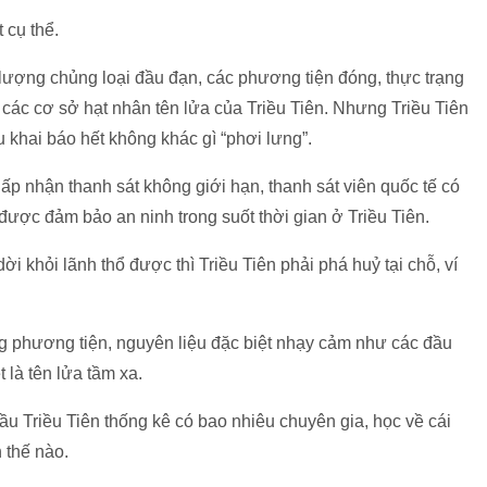
t cụ thể.
 lượng chủng loại đầu đạn, các phương tiện đóng, thực trạng
ả các cơ sở hạt nhân tên lửa của Triều Tiên. Nhưng Triều Tiên
u khai báo hết không khác gì “phơi lưng”.
hấp nhận thanh sát không giới hạn, thanh sát viên quốc tế có
và được đảm bảo an ninh trong suốt thời gian ở Triều Tiên.
dời khỏi lãnh thổ được thì Triều Tiên phải phá huỷ tại chỗ, ví
ng phương tiện, nguyên liệu đặc biệt nhạy cảm như các đầu
 là tên lửa tầm xa.
ầu Triều Tiên thống kê có bao nhiêu chuyên gia, học về cái
h thế nào.