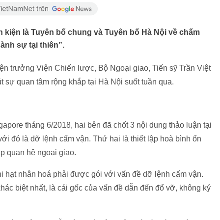
ăn kiện là Tuyên bố chung và Tuyên bố Hà Nội về chấm
hành sự tại thiên”.
ện trưởng Viện Chiến lược, Bộ Ngoại giao, Tiến sỹ Trần Việt
t sự quan tâm rộng khắp tại Hà Nội suốt tuần qua.
pore tháng 6/2018, hai bên đã chốt 3 nội dung thảo luận tại
ới đó là dỡ lệnh cấm vận. Thứ hai là thiết lập hoà bình ổn
lập quan hệ ngoại giao.
phi hạt nhân hoá phải được gói với vấn đề dỡ lệnh cấm vận.
khác biệt nhất, là cái gốc của vấn đề dẫn đến đổ vỡ, không ký