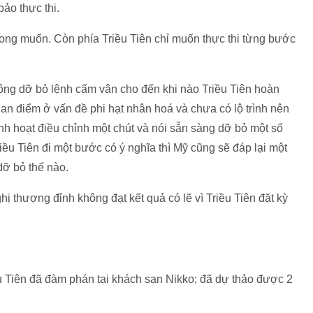
bảo thực thi.
ng muốn. Còn phía Triều Tiên chỉ muốn thực thi từng bước
ông dỡ bỏ lệnh cấm vận cho đến khi nào Triều Tiên hoàn
uan điểm ở vấn đề phi hạt nhân hoá và chưa có lộ trình nên
inh hoạt điều chỉnh một chút và nói sẵn sàng dỡ bỏ một số
iều Tiên đi một bước có ý nghĩa thì Mỹ cũng sẽ đáp lại một
dỡ bỏ thế nào.
ị thượng đỉnh không đạt kết quả có lẽ vì Triều Tiên đặt kỳ
ều Tiên đã đàm phán tại khách sạn Nikko; đã dự thảo được 2