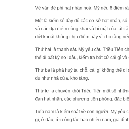
Về vấn đề phi hạt nhân hoá, Mỹ nêu 6 điểm rấ
Một là kiểm kê đầy đủ các cơ sở hạt nhân, số
và các địa điểm công khai và bí mật của tất c
dứt khoát không chịu điểm này vì cho rằng nế
Thứ hai là thanh sát. Mỹ yêu cầu Triều Tiên c
thể đi bất kỳ nơi đâu, kiểm tra bất cứ cái gì 
Thứ ba là phá huỷ tại chỗ, cái gì không thể di 
dụ như nhà cửa, kho tàng.
Thứ tư là chuyển khỏi Triều Tiên một số nhữ
đạn hạt nhân, các phương tiện phóng, đặc biệt
Tiếp năm là kiểm soát về con người. Mỹ yêu c
gì, ở đâu, rồi công tác bao nhiêu năm, gia đìn