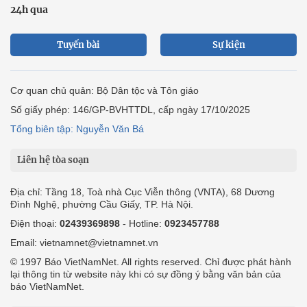
24h qua
Tuyến bài
Sự kiện
Cơ quan chủ quản: Bộ Dân tộc và Tôn giáo
Số giấy phép: 146/GP-BVHTTDL, cấp ngày 17/10/2025
Tổng biên tập: Nguyễn Văn Bá
Liên hệ tòa soạn
Địa chỉ: Tầng 18, Toà nhà Cục Viễn thông (VNTA), 68 Dương
Đình Nghệ, phường Cầu Giấy, TP. Hà Nội.
Điện thoại:
02439369898
- Hotline:
0923457788
Email: vietnamnet@vietnamnet.vn
© 1997 Báo VietNamNet. All rights reserved. Chỉ được phát hành
lại thông tin từ website này khi có sự đồng ý bằng văn bản của
báo VietNamNet.