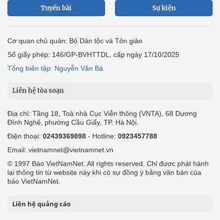
Tuyến bài
Sự kiện
Cơ quan chủ quản: Bộ Dân tộc và Tôn giáo
Số giấy phép: 146/GP-BVHTTDL, cấp ngày 17/10/2025
Tổng biên tập: Nguyễn Văn Bá
Liên hệ tòa soạn
Địa chỉ: Tầng 18, Toà nhà Cục Viễn thông (VNTA), 68 Dương
Đình Nghệ, phường Cầu Giấy, TP. Hà Nội.
Điện thoại:
02439369898
- Hotline:
0923457788
Email: vietnamnet@vietnamnet.vn
© 1997 Báo VietNamNet. All rights reserved. Chỉ được phát hành
lại thông tin từ website này khi có sự đồng ý bằng văn bản của
báo VietNamNet.
Liên hệ quảng cáo