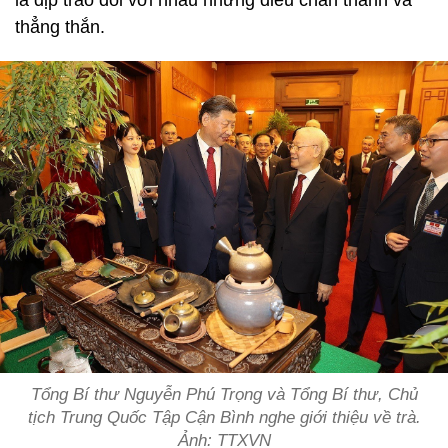
là dịp trao đổi với nhau những điều chân thành và
thẳng thắn.
Tổng Bí thư Nguyễn Phú Trọng và Tổng Bí thư, Chủ
tịch Trung Quốc Tập Cận Bình nghe giới thiệu về trà.
Ảnh: TTXVN