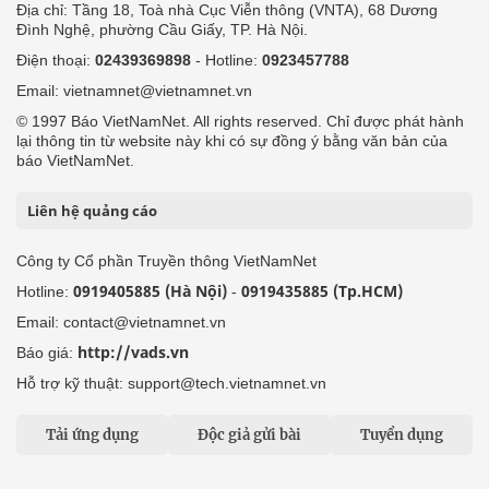
Địa chỉ: Tầng 18, Toà nhà Cục Viễn thông (VNTA), 68 Dương
Đình Nghệ, phường Cầu Giấy, TP. Hà Nội.
Điện thoại:
02439369898
- Hotline:
0923457788
Email: vietnamnet@vietnamnet.vn
© 1997 Báo VietNamNet. All rights reserved. Chỉ được phát hành
lại thông tin từ website này khi có sự đồng ý bằng văn bản của
báo VietNamNet.
Liên hệ quảng cáo
Công ty Cổ phần Truyền thông VietNamNet
0919405885 (Hà Nội)
0919435885 (Tp.HCM)
Hotline:
-
Email: contact@vietnamnet.vn
http://vads.vn
Báo giá:
Hỗ trợ kỹ thuật: support@tech.vietnamnet.vn
Tải ứng dụng
Độc giả gửi bài
Tuyển dụng