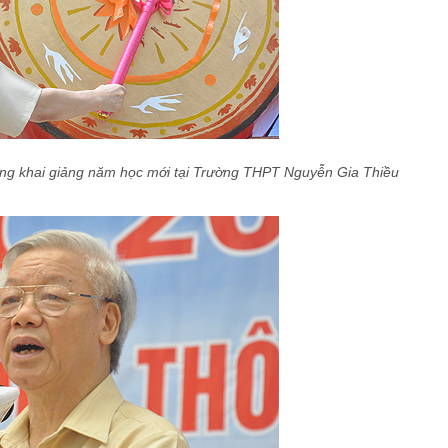
ống khai giảng năm học mới tại Trường THPT Nguyễn Gia Thiều