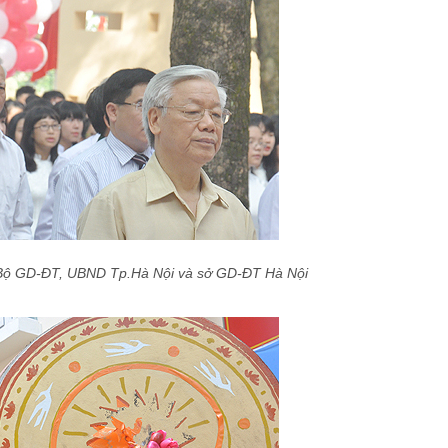
 Bộ GD-ĐT, UBND Tp.Hà Nội và sở GD-ĐT Hà Nội