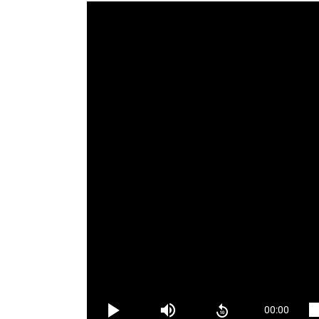
Phải chăm lo nâng lượng dạy và học bao gồm: 
biệt là dạy người, không ngừng cải tiến cách
sinh, năng lực tự học, tự tu dưỡng rèn luyện,
chính trị tư tưởng, trau dồi đạo đức lối sống