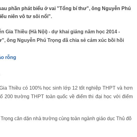
sau phần phát biểu ở vai "Tổng bí thư", ông Nguyễn Phú
ếu niên vô tư sôi nổi".
 Gia Thiều (Hà Nội) - dự khai giảng năm học 2014 -
hư", ông Nguyễn Phú Trọng đã chia sẻ cảm xúc bồi hồi
áo rỗng
c
a Thiều có 100% học sinh lớp 12 tốt nghiệp THPT và hơn
 200 trường THPT toàn quốc về điểm thi đại học với điểm
hú Trọng căn dặn nhà trường cùng toàn ngành giáo dục Thủ đô