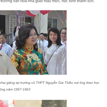
 trường văn hóa-nhà giáo mẫu mực, học sinh thanh lịch.
khai giảng tại trường cũ THPT Nguyễn Gia Thiều nơi ông theo học
ững năm 1957-1963