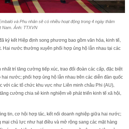
mbaló và Phu nhân sẽ có nhiều hoạt động trong 4 ngày thăm
ệt Nam. Ảnh: TTXVN
 đã ký kết Hiệp định song phương bao gồm văn hóa, kinh tế,
t. Hai nước thường xuyên phối hợp ủng hộ lẫn nhau tại các
hất trí tăng cường tiếp xúc, trao đổi đoàn các cấp, đặc biệt
 hai nước; phối hợp ủng hộ lẫn nhau trên các diễn đàn quốc
ác với các tổ chức khu vực như Liên minh châu Phi (AU),
g cường chia sẻ kinh nghiệm về phát triển kinh tế xã hội,
ng tin, cơ hội hợp tác, kết nối doanh nghiệp giữa hai nước;
ng mại chủ lực như hạt điều và mở rộng sang các mặt hàng