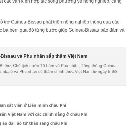
ết các văn kiện hợp tác song phương về nông nghiệp, cảng
ỗ trợ Guinea-Bissau phát triển nông nghiệp thông qua các
c ba bên; qua đó từng bước giúp Guinea-Bissau bảo đảm và
-Bissau và Phu nhân sắp thăm Việt Nam
Bí thư, Chủ tịch nước Tô Lâm và Phu nhân, Tổng thống Guinea-
mbaló và Phu nhân sẽ thăm chính thức Việt Nam từ ngày 5-8/9.
an sát viên ở Liên minh châu Phi
sản Việt Nam với các chính đảng ở châu Phi
áo dài, áo tứ thân sang châu Phi