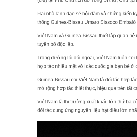
(6/9) tại Phủ Chủ tịch do Tổng Bí thư, Chủ tị
Hai nhà lãnh đạo sẽ hội đàm và chứng kiến k
thống Guinea-Bissau Umaro Sissoco Embaló v
Việt Nam và Guinea-Bissau thiết lập quan hệ 
tuyên bố độc lập.
Trong đường lối đối ngoại, Việt Nam luôn coi
hợp tác nhiều mặt với các quốc gia bạn bè ở 
Guinea-Bissau coi Việt Nam là đối tác hợp tá
mở rộng hợp tác thiết thực, hiệu quả trên tất cả
Việt Nam là thị trường xuất khẩu lớn thứ ba c
đối tác cung ứng nguyên liệu hạt điều lớn nhấ