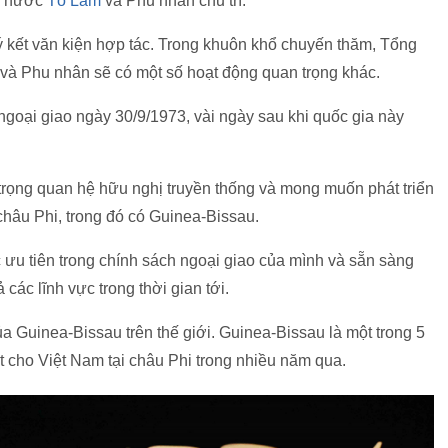
ch nước
Tô Lâm
và Phu nhân chủ trì.
ý kết văn kiện hợp tác. Trong khuôn khổ chuyến thăm, Tổng
à Phu nhân sẽ có một số hoạt động quan trọng khác.
ngoại giao ngày 30/9/1973, vài ngày sau khi quốc gia này
 trọng quan hệ hữu nghị truyền thống và mong muốn phát triển
châu Phi, trong đó có Guinea-Bissau.
c ưu tiên trong chính sách ngoại giao của mình và sẵn sàng
 các lĩnh vực trong thời gian tới.
ủa Guinea-Bissau trên thế giới. Guinea-Bissau là một trong 5
t cho Việt Nam tại châu Phi trong nhiều năm qua.