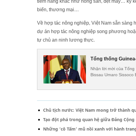
tiềm năng khác như nông sản, dệt may… ký k
biển, thương mại…
Về hợp tác nông nghiệp, Việt Nam sẵn sàng h
dự án hợp tác nông nghiệp song phương hoặ
tự chủ an ninh lương thực.
Tổng thống Guinea
Nhận lời mời của Tổng 
Bissau Umaro Sissoco E
Chủ tịch nước: Việt Nam mong trở thành qu
Tạo đột phá trong quan hệ giữa Đảng Cộng 
Những ‘cô Tấm’ mũ nồi xanh với hành trang 