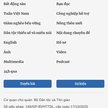
Bất động sản
Bạn đọc
Tuần Việt Nam
Công nghiệp hỗ trợ
Giảm nghèo bền vững
Nông thôn mới
Dân tộc thiểu số và miền núi
Nội dung chuyên đề
English
Hồ sơ
Ảnh
Video
Multimedia
Podcast
24h qua
Tuyến bài
Sự kiện
Cơ quan chủ quản: Bộ Dân tộc và Tôn giáo
Số giấy phép: 146/GP-BVHTTDL, cấp ngày 17/10/2025