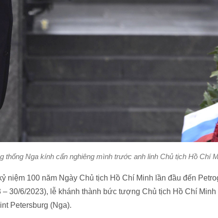
g thống Nga kính cẩn nghiêng mình trước anh linh Chủ tịch Hồ Chí M
kỷ niệm 100 năm Ngày Chủ tịch Hồ Chí Minh lần đầu đến Petrog
 – 30/6/2023), lễ khánh thành bức tượng Chủ tịch Hồ Chí Minh
int Petersburg (Nga).