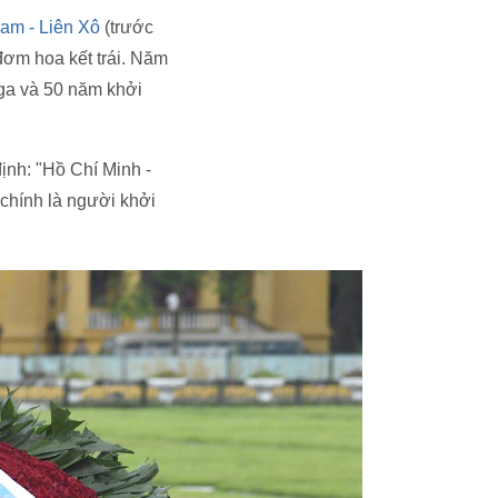
Nam - Liên Xô
(trước
đơm hoa kết trái. Năm
ga và 50 năm khởi
ịnh: "Hồ Chí Minh -
 chính là người khởi