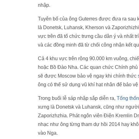
nhập.
Tuyên bố của ông Guterres được đưa ra sau k
là Donetsk, Luhansk, Kherson và Zaporizhizhi
vực trên đã tổ chức trưng cầu dân ý và nhất t
và các đồng minh đã từ chối công nhận kết qu
Cả 4 khu vực trên rộng 90.000 km vuông, ch
hoặc Bồ Đào Nha. Các quan chức Chính phủ N
sẽ được Moscow bảo vệ ngay khi chính thức
ông có thể sử dụng vũ khí hạt nhân để bảo vệ
Trong buổi lễ sáp nhập sắp diễn ra,
Tổng thốn
xưng là Donetsk và Luhansk, cũng như ngườ
Zaporizhzhia. Phát ngôn viên Điện Kremlin Dm
nhạc như ông từng tham dự hồi 2014 hay khô
vào Nga.