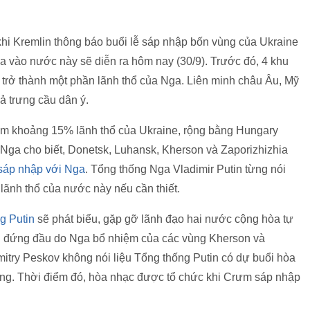
hi Kremlin thông báo buổi lễ sáp nhập bốn vùng của Ukraine
a vào nước này sẽ diễn ra hôm nay (30/9). Trước đó, 4 khu
rí trở thành một phần lãnh thổ của Nga. Liên minh châu Âu, Mỹ
ả trưng cầu dân ý.
iếm khoảng 15% lãnh thổ của Ukraine, rộng bằng Hungary
ga cho biết, Donetsk, Luhansk, Kherson và Zaporizhizhia
sáp nhập với Nga
. Tổng thống Nga Vladimir Putin từng nói
 lãnh thổ của nước này nếu cần thiết.
g Putin
sẽ phát biểu, gặp gỡ lãnh đạo hai nước cộng hòa tự
i đứng đầu do Nga bổ nhiệm của các vùng Kherson và
itry Peskov không nói liệu Tổng thống Putin có dự buổi hòa
ng. Thời điểm đó, hòa nhạc được tổ chức khi Crưm sáp nhập