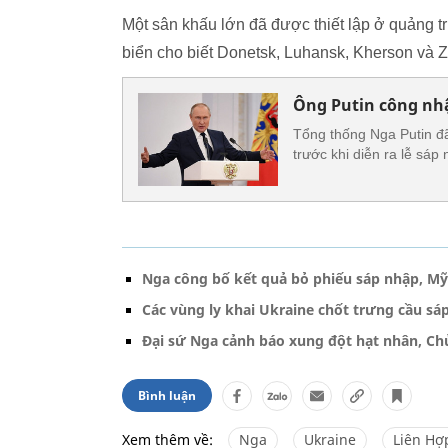
Một sân khấu lớn đã được thiết lập ở quảng 
biển cho biết Donetsk, Luhansk, Kherson và Z
Ông Putin công nhậ
Tổng thống Nga Putin đã
trước khi diễn ra lễ sáp
Nga công bố kết quả bỏ phiếu sáp nhập, Mỹ
Các vùng ly khai Ukraine chốt trưng cầu sá
Đại sứ Nga cảnh báo xung đột hạt nhân, Chủ
Bình luận
Xem thêm về:
Nga
Ukraine
Liên Hợ