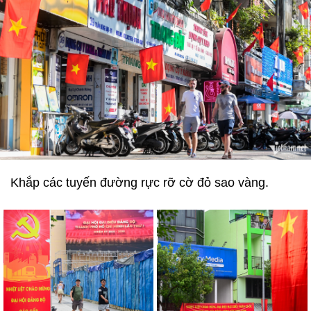
Khắp các tuyến đường rực rỡ cờ đỏ sao vàng.