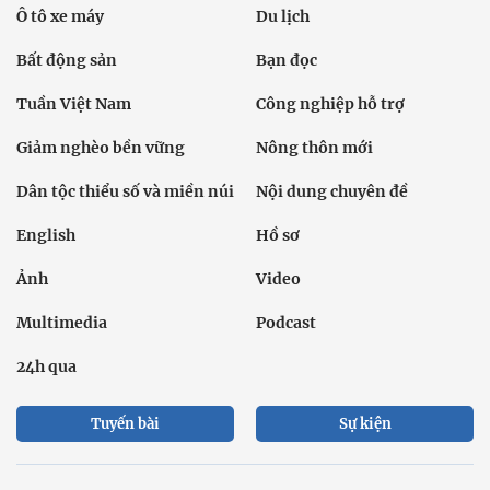
Ô tô xe máy
Du lịch
Bất động sản
Bạn đọc
Tuần Việt Nam
Công nghiệp hỗ trợ
Giảm nghèo bền vững
Nông thôn mới
Dân tộc thiểu số và miền núi
Nội dung chuyên đề
English
Hồ sơ
Ảnh
Video
Multimedia
Podcast
24h qua
Tuyến bài
Sự kiện