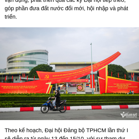
vận dụng, phát triển qua các kỳ Đại hội tiếp theo,
góp phần đưa đất nước đổi mới, hội nhập và phát
triển.
Theo kế hoạch, Đại hội Đảng bộ TPHCM lần thứ I
sẽ diễn ra từ ngày 13 đến 15/10, với sự tham dự