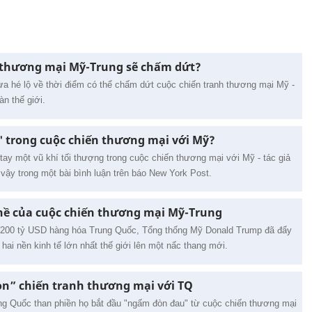
h thương mại Mỹ-Trung sẽ chấm dứt?
 hé lộ về thời điểm có thể chấm dứt cuộc chiến tranh thương mại Mỹ -
n thế giới.
' trong cuộc chiến thương mại với Mỹ?
ay một vũ khí tối thượng trong cuộc chiến thương mại với Mỹ - tác giả
vậy trong một bài bình luận trên báo New York Post.
nề của cuộc chiến thương mại Mỹ-Trung
 200 tỷ USD hàng hóa Trung Quốc, Tổng thống Mỹ Donald Trump đã đẩy
hai nền kinh tế lớn nhất thế giới lên một nấc thang mới.
n” chiến tranh thương mại với TQ
g Quốc than phiền họ bắt đầu "ngấm đòn đau" từ cuộc chiến thương mại