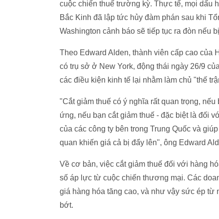
cuộc chiến thuế trường kỳ. Thực tế, mọi dấu 
Bắc Kinh đã lập tức hủy đàm phán sau khi Tổ
Washington cảnh báo sẽ tiếp tục ra đòn nếu bị
Theo Edward Alden, thành viên cấp cao của H
có trụ sở ở New York, động thái ngày 26/9 c
các điều kiện kinh tế lại nhằm làm chủ "thế trậ
"Cắt giảm thuế có ý nghĩa rất quan trọng, nếu
ứng, nếu bạn cắt giảm thuế - đặc biệt là đối v
của các công ty bên trong Trung Quốc và giúp 
quan khiến giá cả bị đẩy lên", ông Edward Ald
Về cơ bản, việc cắt giảm thuế đối với hàng h
số áp lực từ cuộc chiến thương mại. Các doa
giá hàng hóa tăng cao, và như vậy sức ép từ 
bớt.