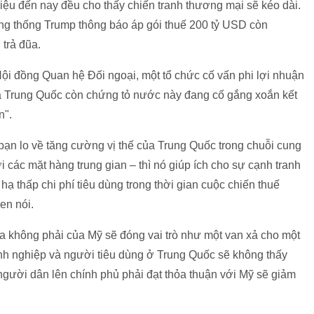
hiệu đến nay đều cho thấy chiến tranh thương mại sẽ kéo dài.
ng thống Trump thông báo áp gói thuế 200 tỷ USD còn
 trả đũa.
ội đồng Quan hệ Đối ngoại, một tổ chức cố vấn phi lợi nhuận
ủa Trung Quốc còn chứng tỏ nước này đang cố gắng xoắn kết
n".
 bạn lo về tăng cường vị thế của Trung Quốc trong chuỗi cung
ới các mặt hàng trung gian – thì nó giúp ích cho sự cạnh tranh
hạ thấp chi phí tiêu dùng trong thời gian cuộc chiến thuế
en nói.
óa không phải của Mỹ sẽ đóng vai trò như một van xả cho một
nh nghiệp và người tiêu dùng ở Trung Quốc sẽ không thấy
người dân lên chính phủ phải đạt thỏa thuận với Mỹ sẽ giảm