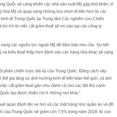
ung Quốc sẽ càng khiến các nhà sản xuất Mỹ gặp khó khăn, vì
g hóa Mỹ và quay sang những lựa chọn rẻ tiền hơn từ các
 kinh tế Trung Quốc tại Trung tâm Các nghiên cứu Chiến
 lợi ích từ việc cắt giảm thuế sẽ rơi vào tay các công ty
 sang các nguồn lực ngoài Mỹ để đảm bảo nhu cầu. Sự kết
ỹ và biểu thuế thấp hơn đánh vào các hàng hóa khác sẽ càng
ột phần chiến lược dài kỳ của Trung Quốc. Bằng cách xây
hể gia tăng sự ảnh hưởng kinh tế trên toàn thế giới, và dứt
 "Việc cắt giảm thuế gần như dành cả cho các đối thủ cạnh
 Quốc tạo được thiện chí ở những nơi khác".
thuế quan đánh lên xe hơi và các mặt hàng như quần áo và đồ
ình của Trung Quốc sẽ giảm còn 7,5% trong năm 2018, từ con