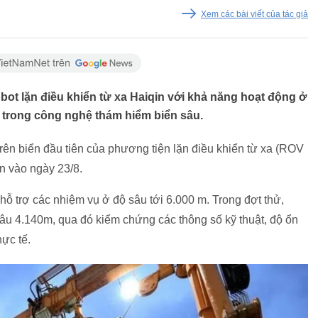
Xem các bài viết của tác giả
ot lặn điều khiển từ xa Haiqin với khả năng hoạt động ở
 trong công nghệ thám hiểm biển sâu.
ên biển đầu tiên của phương tiện lặn điều khiển từ xa (ROV
n vào ngày 23/8.
hỗ trợ các nhiệm vụ ở độ sâu tới 6.000 m. Trong đợt thử,
sâu 4.140m, qua đó kiểm chứng các thông số kỹ thuật, độ ổn
hực tế.