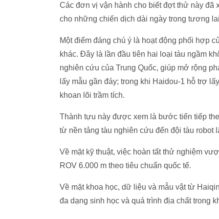
Các đơn vị vận hành cho biết đợt thử này đã 
cho những chiến dịch dài ngày trong tương lai
Một điểm đáng chú ý là hoạt động phối hợp c
khác. Đây là lần đầu tiên hai loại tàu ngầm k
nghiên cứu của Trung Quốc, giúp mở rộng phạm 
lấy mẫu gần đáy; trong khi Haidou-1 hỗ trợ lấ
khoan lõi trầm tích.
Thành tựu này được xem là bước tiến tiếp th
từ nền tảng tàu nghiên cứu đến đội tàu robot l
Về mặt kỹ thuật, việc hoàn tất thử nghiệm 
ROV 6.000 m theo tiêu chuẩn quốc tế.
Về mặt khoa học, dữ liệu và mẫu vật từ Haiqin
đa dạng sinh học và quá trình địa chất trong k