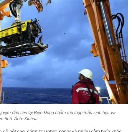
hiệm đầu tiên tại Biển Đông nhằm thu thập mẫu sinh học và
ầm tích. Ảnh: Xinhua
a độ nét cao, cánh tay robot, sonar và nhiều cảm biến khác.