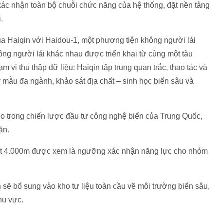
xác nhận toàn bộ chuỗi chức năng của hệ thống, đặt nền tảng
.
ủa Haiqin với Haidou-1, một phương tiện không người lái
hông người lái khác nhau được triển khai từ cùng một tàu
vi thu thập dữ liệu: Haiqin tập trung quan trắc, thao tác và
y mẫu đa ngành, khảo sát địa chất – sinh học biển sâu và
eo trong chiến lược đầu tư công nghệ biển của Trung Quốc,
ặn.
vượt 4.000m được xem là ngưỡng xác nhận năng lực cho nhóm
 sẽ bổ sung vào kho tư liệu toàn cầu về môi trường biển sâu,
hu vực.