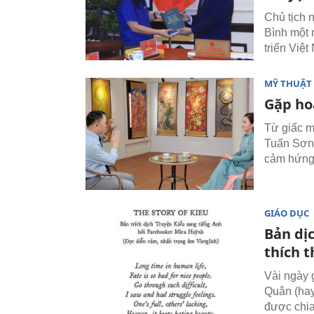
Chủ tịch 
Bình một 
triển Việ
MỸ THUẬT 
Gặp hoạ
Từ giấc m
Tuấn Sơn 
cảm hứng 
GIÁO DỤC
Bản dịc
thích t
Vài ngày 
Quân (hay
được chia