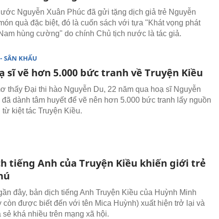
nước Nguyễn Xuân Phúc đã gửi tặng dịch giả trẻ Nguyễn
món quà đặc biệt, đó là cuốn sách với tựa "Khát vọng phát
t Nam hùng cường" do chính Chủ tịch nước là tác giả.
- SÂN KHẤU
 sĩ vẽ hơn 5.000 bức tranh về Truyện Kiều
ơ thấy Đại thi hào Nguyễn Du, 22 năm qua hoạ sĩ Nguyễn
đã dành tâm huyết để vẽ nên hơn 5.000 bức tranh lấy nguồn
từ kiệt tác Truyện Kiều.
h tiếng Anh của Truyện Kiều khiến giới trẻ
hú
gần đây, bản dịch tiếng Anh Truyện Kiều của Huỳnh Minh
 còn được biết đến với tên Mica Huỳnh) xuất hiện trở lại và
 sẻ khá nhiều trên mạng xã hội.