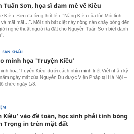
 Tuấn Sơn, họa sĩ đam mê vẽ Kiều
 Kiều, Sơn đã từng thốt lên: "Nàng Kiều của tôi! Mối tình
và mãi mãi…". Mối tình bất diệt này nồng nàn cháy bỏng đến
 giới nghệ thuật người ta đặt cho Nguyễn Tuấn Sơn biệt danh
".
- SÂN KHẤU
ảo minh họa 'Truyện Kiều'
minh họa 'Truyện Kiều' dưới cách nhìn minh triết Việt nhân kỷ
năm ngày mất của Nguyễn Du được Viện Pháp tại Hà Nội –
tổ chức ngày 1/8.
IỆM
 Kiều' vào đề toán, học sinh phải tính bóng
m Trọng in trên mặt đất