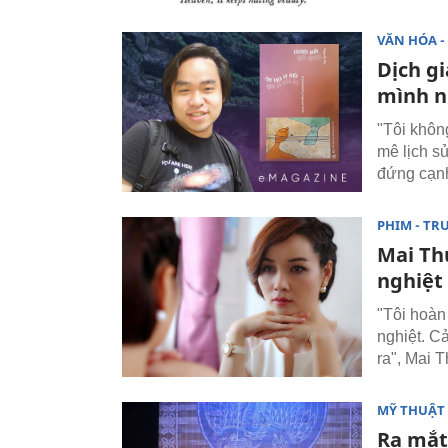
VĂN HÓA - 
Dịch g
mình n
"Tôi khôn
mê lịch s
đứng cạnh
PHIM - TR
Mai Th
nghiệt
"Tôi hoàn
nghiệt. C
ra", Mai 
MỸ THUẬT 
Ra mắt