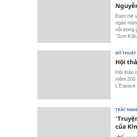
Nguyễn
Đam mê vẽ
ngàn năm 
nỗi trong
"Sơn Kiều
MỸ THUẬT 
Hội th
Hội thảo 
niệm 200 
L’Espace 
TRẮC NGH
'Truyện
của Ki