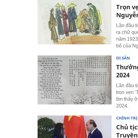
Trọn v
Nguyễ
Lần đầu t
ra chữ qu
năm 1923,
bố của N
DI SẢN
Thưởng
2024
Lần đầu t
trọn vẹn 
tìm thấy ở
2024.
CHÍNH TRỊ
Chủ tịc
Truyện