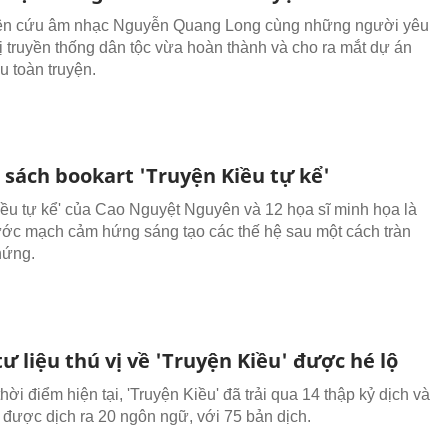
ên cứu âm nhạc Nguyễn Quang Long cùng những người yêu
rị truyền thống dân tộc vừa hoàn thành và cho ra mắt dự án
 toàn truyện.
 sách bookart 'Truyện Kiều tự kể'
iều tự kể' của Cao Nguyệt Nguyên và 12 họa sĩ minh họa là
ước mạch cảm hứng sáng tạo các thế hệ sau một cách tràn
hứng.
ư liệu thú vị về 'Truyện Kiều' được hé lộ
hời điểm hiện tại, 'Truyện Kiều' đã trải qua 14 thập kỷ dịch và
, được dịch ra 20 ngôn ngữ, với 75 bản dịch.