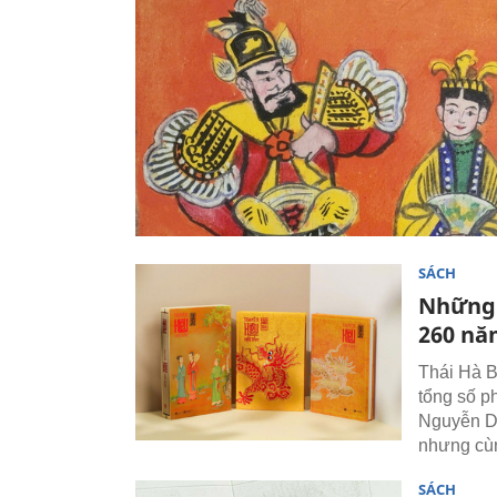
SÁCH
Những 
260 nă
Thái Hà B
tổng số p
Nguyễn Du
nhưng cùn
SÁCH