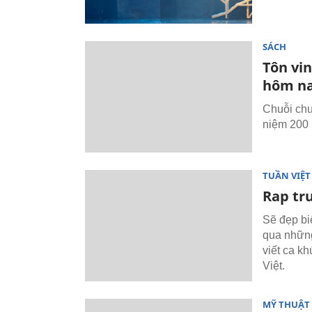
SÁCH
Tôn vi
hôm n
Chuỗi chư
niệm 200 
TUẦN VIỆ
Rap tr
Sẽ đẹp bi
qua những
viết ca k
Việt.
MỸ THUẬT 