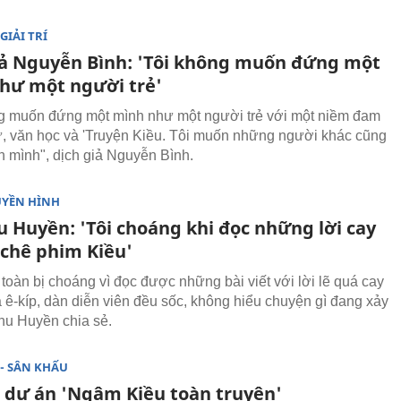
GIẢI TRÍ
iả Nguyễn Bình: 'Tôi không muốn đứng một
hư một người trẻ'
g muốn đứng một mình như một người trẻ với một niềm đam
ử, văn học và 'Truyện Kiều. Tôi muốn những người khác cũng
 mình", dịch giả Nguyễn Bình.
UYỀN HÌNH
u Huyền: 'Tôi choáng khi đọc những lời cay
 chê phim Kiều'
 toàn bị choáng vì đọc được những bài viết với lời lẽ quá cay
ả ê-kíp, dàn diễn viên đều sốc, không hiểu chuyện gì đang xảy
Thu Huyền chia sẻ.
- SÂN KHẤU
 dự án 'Ngâm Kiều toàn truyện'