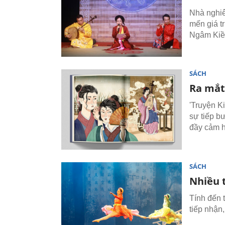
Nhà nghi
mến giá t
Ngâm Kiều
SÁCH
Ra mắt
'Truyện K
sự tiếp b
đầy cảm 
SÁCH
Nhiều t
Tính đến t
tiếp nhận