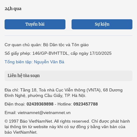
24h qua
Tuyến bài
Sự kiện
Cơ quan chủ quản: Bộ Dân tộc và Tôn giáo
Số giấy phép: 146/GP-BVHTTDL, cấp ngày 17/10/2025
Tổng biên tập: Nguyễn Văn Bá
Liên hệ tòa soạn
Địa chỉ: Tầng 18, Toà nhà Cục Viễn thông (VNTA), 68 Dương
Đình Nghệ, phường Cầu Giấy, TP. Hà Nội.
Điện thoại:
02439369898
- Hotline:
0923457788
Email: vietnamnet@vietnamnet.vn
© 1997 Báo VietNamNet. All rights reserved. Chỉ được phát hành
lại thông tin từ website này khi có sự đồng ý bằng văn bản của
báo VietNamNet.