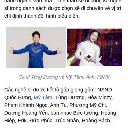
hành ngành Văn hóa - Thể thao sẽ đi cuối, 80 nghệ
sĩ trong danh sách được chọn sẽ di chuyển về vị trí
chỉ định thành đội hình biểu diễn.
Ca sĩ Tùng Dương và Mỹ Tâm. Ảnh: FBNV
Các nghệ sĩ được tiết lộ góp giọng gồm: NSND
Quốc Hưng,
Mỹ Tâm
, Tùng Dương, Hòa Minzy,
Phạm Khánh Ngọc, Anh Tú, Phương Mỹ Chi,
Dương Hoàng Yến, ban nhạc Bức tường, Hoàng
Hiệp, Erik, Đức Phúc, Trúc Nhân, Hoàng Bách...