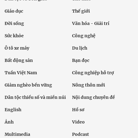
Giáo dục
Thế giới
Đời sống
Văn hóa - Giải trí
Sức khỏe
Công nghệ
Ô tô xe máy
Du lịch
Bất động sản
Bạn đọc
Tuần Việt Nam
Công nghiệp hỗ trợ
Giảm nghèo bền vững
Nông thôn mới
Dân tộc thiểu số và miền núi
Nội dung chuyên đề
English
Hồ sơ
Ảnh
Video
Multimedia
Podcast