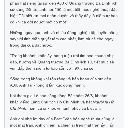
phần hát riêng tại sự kiện A80 ở Quảng trường Ba Đình lịch
sử sáng 2/9 tới, anh nói: "Sẽ là một tiết mục nghệ thuật đặc
biệt! Tôi biết ơn mọi nhân duyên và thấy đây là niềm tự hào
có khi cả đời người mới có một".
Những ngày qua, anh và nhiều đồng nghiệp tập luyện hăng
say với tinh thần quyết tâm cao nhất, làm tất cả cho ngày
trọng đại của đất nước.
"Trong khoảnh khắc ấy, hàng triệu trái tim hoà chung nhịp
đập, hướng về Quảng trường Ba Đình lịch sử, tiết mục sẽ
vun đắp thêm niềm tự hào sẵn có", 9X chia sẻ.
Sống trong không khí rộn ràng và hân hoan của sự kiện
A80, Anh Tú không ít lần xúc động mạnh.
Khi tham gia Lễ báo công dâng Bác hôm 26/8, khoảnh
khắc viếng Lăng Chủ tịch Hồ Chí Minh và hát
Người là Hồ
Chí Minh
, nam ca sĩ khóc vì hạnh phúc và biết ơn.
Anh ghi nhớ lời dạy của Bác: "Văn hóa nghệ thuật cũng là
một mặt trận. Anh chị em là chiến sĩ trên mặt trận ấy", lấy