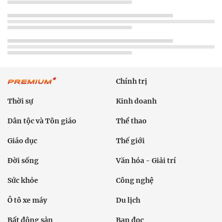
Chính trị
Thời sự
Kinh doanh
Dân tộc và Tôn giáo
Thể thao
Giáo dục
Thế giới
Đời sống
Văn hóa - Giải trí
Sức khỏe
Công nghệ
Ô tô xe máy
Du lịch
Bất động sản
Bạn đọc