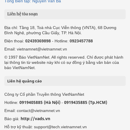
Tổng biên tập: Nguyễn Văn Bá
Liên hệ tòa soạn
Địa chỉ: Tầng 18, Toà nhà Cục Viễn thông (VNTA), 68 Dương
Đình Nghệ, phường Cầu Giấy, TP. Hà Nội.
Điện thoại:
02439369898
- Hotline:
0923457788
Email: vietnamnet@vietnamnet.vn
© 1997 Báo VietNamNet. All rights reserved. Chỉ được phát hành
lại thông tin từ website này khi có sự đồng ý bằng văn bản của
báo VietNamNet.
Liên hệ quảng cáo
Công ty Cổ phần Truyền thông VietNamNet
0919405885 (Hà Nội)
0919435885 (Tp.HCM)
Hotline:
-
Email: contact@vietnamnet.vn
http://vads.vn
Báo giá:
Hỗ trợ kỹ thuật: support@tech.vietnamnet.vn