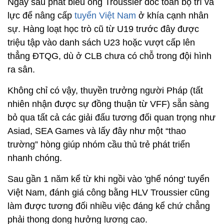
Ngay sau phát biểu ông Troussier dốc toàn bộ trí và
lực để nâng cấp
tuyển Việt Nam
ở khía cạnh nhân
sự. Hàng loạt học trò cũ từ U19 trước đây được
triệu tập vào danh sách U23 hoặc vượt cấp lên
thẳng ĐTQG, dù ở CLB chưa có chỗ trong đội hình
ra sân.
Không chỉ có vậy, thuyền trưởng người Pháp (tất
nhiên nhận được sự đồng thuận từ VFF) sẵn sàng
bỏ qua tất cả các giải đấu tương đối quan trọng như
Asiad, SEA Games và lấy đây như một “thao
trường” hòng giúp nhóm cầu thủ trẻ phát triển
nhanh chóng.
Sau gần 1 năm kể từ khi ngồi vào 'ghế nóng' tuyển
Việt Nam, đánh giá công bằng HLV Troussier cũng
làm được tương đối nhiều việc đáng kể chứ chẳng
phải thong dong hưởng lương cao.