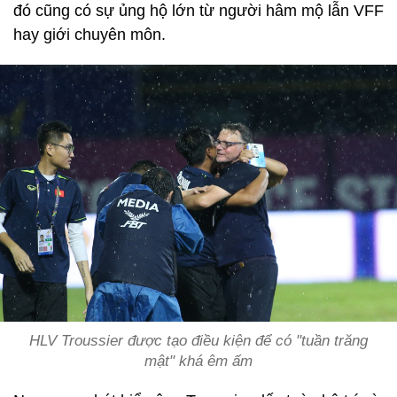
đó cũng có sự ủng hộ lớn từ người hâm mộ lẫn VFF
hay giới chuyên môn.
HLV Troussier được tạo điều kiện để có "tuần trăng
mật" khá êm ấm