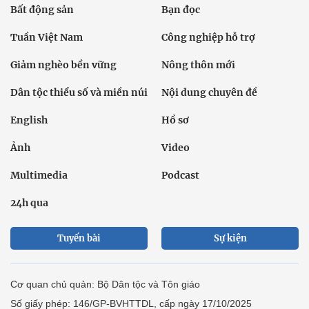
Bất động sản
Bạn đọc
Tuần Việt Nam
Công nghiệp hỗ trợ
Giảm nghèo bền vững
Nông thôn mới
Dân tộc thiểu số và miền núi
Nội dung chuyên đề
English
Hồ sơ
Ảnh
Video
Multimedia
Podcast
24h qua
Tuyến bài
Sự kiện
Cơ quan chủ quản: Bộ Dân tộc và Tôn giáo
Số giấy phép: 146/GP-BVHTTDL, cấp ngày 17/10/2025