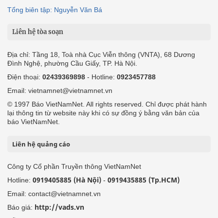
Tổng biên tập: Nguyễn Văn Bá
Liên hệ tòa soạn
Địa chỉ: Tầng 18, Toà nhà Cục Viễn thông (VNTA), 68 Dương
Đình Nghệ, phường Cầu Giấy, TP. Hà Nội.
Điện thoại:
02439369898
- Hotline:
0923457788
Email: vietnamnet@vietnamnet.vn
© 1997 Báo VietNamNet. All rights reserved. Chỉ được phát hành
lại thông tin từ website này khi có sự đồng ý bằng văn bản của
báo VietNamNet.
Liên hệ quảng cáo
Công ty Cổ phần Truyền thông VietNamNet
0919405885 (Hà Nội)
0919435885 (Tp.HCM)
Hotline:
-
Email: contact@vietnamnet.vn
http://vads.vn
Báo giá: