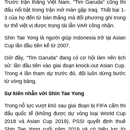
Trước trận thắng Việt Nam, "Tim Garuda" cũng thi
đấu nổi bật trong trận mở màn gặp Iraq. Thất bại 1-
3 của họ đến từ bàn thắng mà đối phương ghi trong
tư thế việt vị được trọng tài lẫn VAR công nhận.
Shin Tae Yong là người giúp Indonesia trở lại Asian
Cup lần đầu tiên kể từ 2007.
Giờ đây, "Tim Garuda" đang có cơ hội làm nên lịch
sử: lần đầu tiên vào giai đoạn knock-out Asian Cup.
Trong 4 lần tham dự trước đó, đội luôn dừng bước
từ vòng bảng.
Sự kiên nhẫn với Shin Tae Yong
Trong nỗ lực vượt khó sau giai đoạn bị FIFA cấm thi
đấu quốc tế (không được dự vòng loại World Cup
2018 và Asian Cup 2019), PSSI quyết định thuê
Shin Tae Yong cuối năm 2019 và có hiệu lực từ