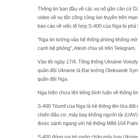
Thông tin ban đầu về các vụ nổ gần căn cứ 
video về vụ tấn công cũng lan truyền trên mạn
báo cáo về việc tổ hợp S-400 của Nga bị phá
“Nga tin tưởng vào hệ thống phòng không mớ
cạnh bệ phóng”, Atesh chia sẻ trên Telegram.
Vào tối ngày 17/4, Tổng thống Ukraine Volo
quân đội Ukraine là Đại tướng Oleksandr Syrsky
quân đội
Nga
.
Nga hiện chưa lên tiếng bình luận về thông tin
S-400 Triumf của Nga là hệ thống tên lửa đất
chiến đấu cơ, máy bay không người lái (UAV),
được sánh ngang với hệ thống MIM-104 Patrio
S-400 đóng vai trò ngăn chặn máy bay Ukraine