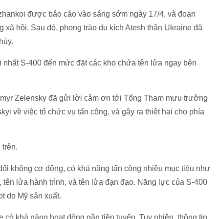
Dzhankoi được báo cáo vào sáng sớm ngày 17/4, và đoạn
g xã hội. Sau đó, phong trào du kích Atesh thân Ukraine đã
 hủy.
i nhất S-400 đến mức đặt các kho chứa tên lửa ngay bên
dymyr Zelensky đã gửi lời cảm ơn tới Tổng Tham mưu trưởng
i về việc tổ chức vụ tấn công, và gây ra thiệt hại cho phía
 trên.
 đối không cơ động, có khả năng tấn công nhiều mục tiêu như
 tên lửa hành trình, và tên lửa đạn đạo. Năng lực của S-400
t do Mỹ sản xuất.
 có khả năng hoạt động gần tiền tuyến. Tuy nhiên, thông tin