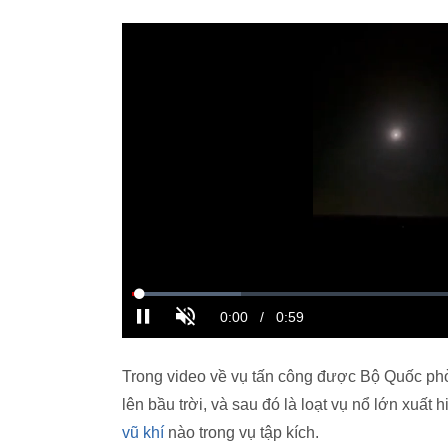
Trong video về vụ tấn công được Bộ Quốc ph
lên bầu trời, và sau đó là loạt vụ nổ lớn xuất
vũ khí
nào trong vụ tập kích.