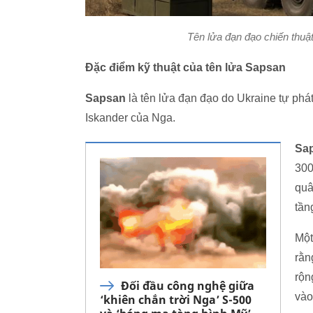
Tên lửa đạn đạo chiến thuậ
Đặc điểm kỹ thuật của tên lửa Sapsan
Sapsan
là tên lửa đạn đạo do Ukraine tự phát
Iskander của Nga.
Sa
300
quâ
tần
Một
rằn
rộn
Đối đầu công nghệ giữa
vào
‘khiên chắn trời Nga’ S-500