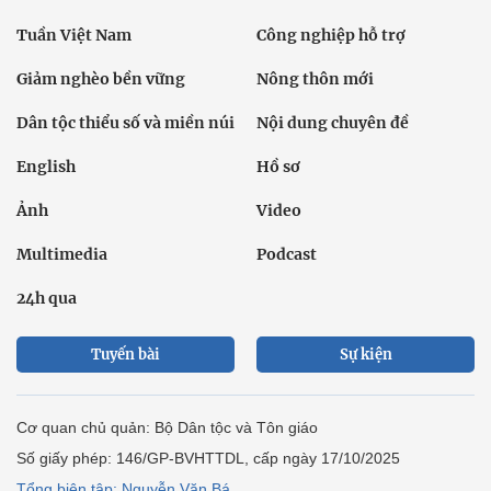
Tuần Việt Nam
Công nghiệp hỗ trợ
Giảm nghèo bền vững
Nông thôn mới
Dân tộc thiểu số và miền núi
Nội dung chuyên đề
English
Hồ sơ
Ảnh
Video
Multimedia
Podcast
24h qua
Tuyến bài
Sự kiện
Cơ quan chủ quản: Bộ Dân tộc và Tôn giáo
Số giấy phép: 146/GP-BVHTTDL, cấp ngày 17/10/2025
Tổng biên tập: Nguyễn Văn Bá