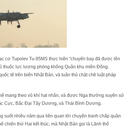
tạc cơ Tupolev Tu-95MS thực hiện “chuyến bay đã được lên
5S thuộc lực lượng phòng không Quân khu miền Đông.
ốc tế trên biển Nhật Bản, và tuân thủ chặt chẽ luật pháp
ể mang theo vũ khí hạt nhân, và được Nga thường xuyên sử
Bắc Cực, Bắc Đại Tây Dương, và Thái Bình Dương.
 suốt nhiều năm qua liên quan tới chuyện tranh chấp quần
hế chiến thứ Hai kết thúc, mà Nhật Bản gọi là Lãnh thổ