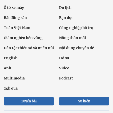
Ô tô xe máy
Du lịch
Bất động sản
Bạn đọc
Tuần Việt Nam
Công nghiệp hỗ trợ
Giảm nghèo bền vững
Nông thôn mới
Dân tộc thiểu số và miền núi
Nội dung chuyên đề
English
Hồ sơ
Ảnh
Video
Multimedia
Podcast
24h qua
Tuyến bài
Sự kiện