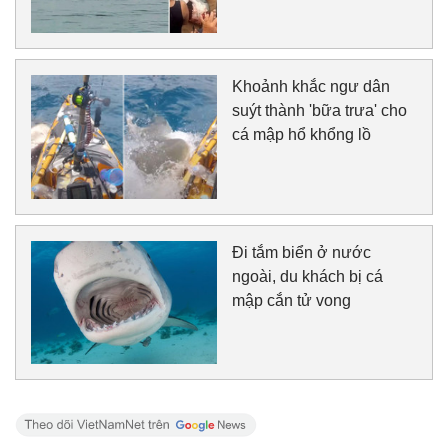
Khoảnh khắc ngư dân
suýt thành 'bữa trưa' cho
cá mập hổ khổng lồ
Đi tắm biển ở nước
ngoài, du khách bị cá
mập cắn tử vong