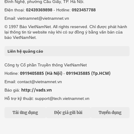
Đình Nghệ, phường Cầu Giấy, TP. Hà Nội.
Điện thoại:
02439369898
- Hotline:
0923457788
Email: vietnamnet@vietnamnet.vn
© 1997 Báo VietNamNet. All rights reserved. Chỉ được phát hành
lại thông tin từ website này khi có sự đồng ý bằng văn bản của
báo VietNamNet.
Liên hệ quảng cáo
Công ty Cổ phần Truyền thông VietNamNet
0919405885 (Hà Nội)
0919435885 (Tp.HCM)
Hotline:
-
Email: contact@vietnamnet.vn
http://vads.vn
Báo giá:
Hỗ trợ kỹ thuật: support@tech.vietnamnet.vn
Tải ứng dụng
Độc giả gửi bài
Tuyển dụng