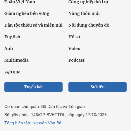
Tuần Việt Nam
Công nghiệp hỗ trợ
Giảm nghèo bền vững
Nông thôn mới
Dân tộc thiểu số và miền núi
Nội dung chuyên đề
English
Hồ sơ
Ảnh
Video
Multimedia
Podcast
24h qua
Tuyến bài
Sự kiện
Cơ quan chủ quản: Bộ Dân tộc và Tôn giáo
Số giấy phép: 146/GP-BVHTTDL, cấp ngày 17/10/2025
Tổng biên tập: Nguyễn Văn Bá