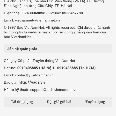
Địa chỉ: Tầng 18, Toà nhà Cục Viễn thông (VNTA), 68 Dương
Đình Nghệ, phường Cầu Giấy, TP. Hà Nội.
Điện thoại:
02439369898
- Hotline:
0923457788
Email: vietnamnet@vietnamnet.vn
© 1997 Báo VietNamNet. All rights reserved. Chỉ được phát hành
lại thông tin từ website này khi có sự đồng ý bằng văn bản của
báo VietNamNet.
Liên hệ quảng cáo
Công ty Cổ phần Truyền thông VietNamNet
0919405885 (Hà Nội)
0919435885 (Tp.HCM)
Hotline:
-
Email: contact@vietnamnet.vn
http://vads.vn
Báo giá:
Hỗ trợ kỹ thuật: support@tech.vietnamnet.vn
Tải ứng dụng
Độc giả gửi bài
Tuyển dụng