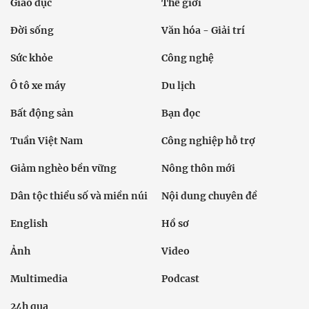
Giáo dục
Thế giới
Đời sống
Văn hóa - Giải trí
Sức khỏe
Công nghệ
Ô tô xe máy
Du lịch
Bất động sản
Bạn đọc
Tuần Việt Nam
Công nghiệp hỗ trợ
Giảm nghèo bền vững
Nông thôn mới
Dân tộc thiểu số và miền núi
Nội dung chuyên đề
English
Hồ sơ
Ảnh
Video
Multimedia
Podcast
24h qua