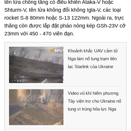
tên lửa chống tăng có điều khiển Ataka-V hoặc
Shturm-V, tên lửa không đối không Igla-V, các loại
rocket S-8 80mm hoặc S-13 122mm. Ngoài ra, trực
thăng còn được lắp đặt pháo nòng kép GSh-23V cỡ
23mm với 450 - 470 viên đạn.
Khoảnh khắc UAV cảm tử
Nga làm nổ tung trạm liên
lạc Starlink của Ukraine
Video vũ khí hiếm phương
Tây viện trợ cho Ukraine nổ
tung vì trúng hỏa lực Nga