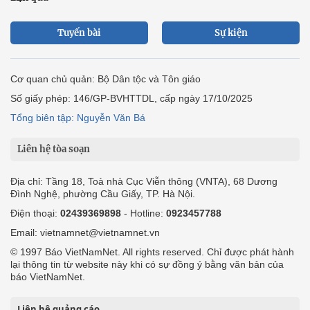
Tuyến bài
Sự kiện
Cơ quan chủ quản: Bộ Dân tộc và Tôn giáo
Số giấy phép: 146/GP-BVHTTDL, cấp ngày 17/10/2025
Tổng biên tập: Nguyễn Văn Bá
Liên hệ tòa soạn
Địa chỉ: Tầng 18, Toà nhà Cục Viễn thông (VNTA), 68 Dương
Đình Nghệ, phường Cầu Giấy, TP. Hà Nội.
Điện thoại:
02439369898
- Hotline:
0923457788
Email: vietnamnet@vietnamnet.vn
© 1997 Báo VietNamNet. All rights reserved. Chỉ được phát hành
lại thông tin từ website này khi có sự đồng ý bằng văn bản của
báo VietNamNet.
Liên hệ quảng cáo