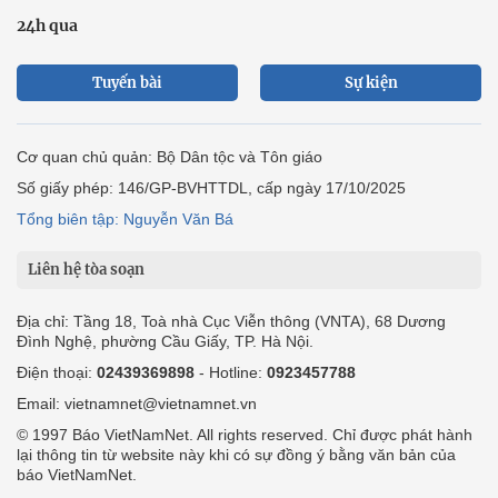
24h qua
Tuyến bài
Sự kiện
Cơ quan chủ quản: Bộ Dân tộc và Tôn giáo
Số giấy phép: 146/GP-BVHTTDL, cấp ngày 17/10/2025
Tổng biên tập: Nguyễn Văn Bá
Liên hệ tòa soạn
Địa chỉ: Tầng 18, Toà nhà Cục Viễn thông (VNTA), 68 Dương
Đình Nghệ, phường Cầu Giấy, TP. Hà Nội.
Điện thoại:
02439369898
- Hotline:
0923457788
Email: vietnamnet@vietnamnet.vn
© 1997 Báo VietNamNet. All rights reserved. Chỉ được phát hành
lại thông tin từ website này khi có sự đồng ý bằng văn bản của
báo VietNamNet.