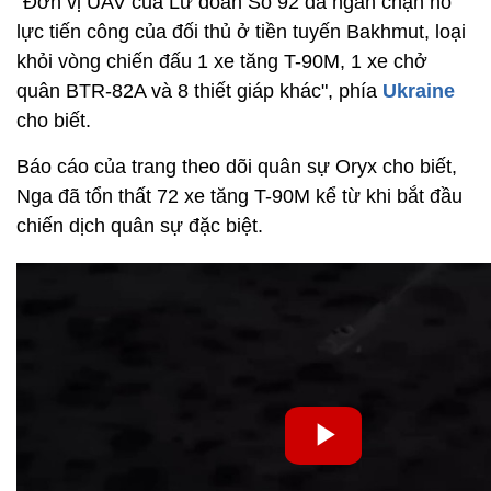
"Đơn vị UAV của Lữ đoàn Số 92 đã ngăn chặn nỗ
lực tiến công của đối thủ ở tiền tuyến Bakhmut, loại
khỏi vòng chiến đấu 1 xe tăng T-90M, 1 xe chở
quân BTR-82A và 8 thiết giáp khác", phía
Ukraine
cho biết.
Báo cáo của trang theo dõi quân sự Oryx cho biết,
Nga đã tổn thất 72 xe tăng T-90M kể từ khi bắt đầu
chiến dịch quân sự đặc biệt.