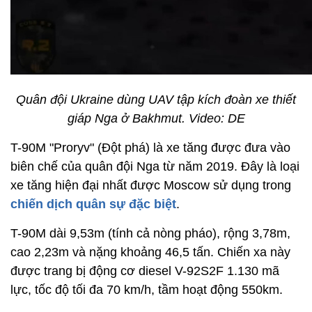
Quân đội Ukraine dùng UAV tập kích đoàn xe thiết
giáp Nga ở Bakhmut. Video: DE
T-90M "Proryv" (Đột phá) là xe tăng được đưa vào
biên chế của quân đội Nga từ năm 2019. Đây là loại
xe tăng hiện đại nhất được Moscow sử dụng trong
chiến dịch quân sự đặc biệt
.
T-90M dài 9,53m (tính cả nòng pháo), rộng 3,78m,
cao 2,23m và nặng khoảng 46,5 tấn. Chiến xa này
được trang bị động cơ diesel V-92S2F 1.130 mã
lực, tốc độ tối đa 70 km/h, tầm hoạt động 550km.