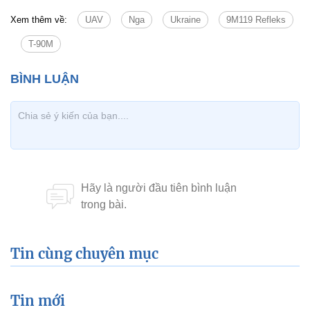
Xem thêm về:
UAV
Nga
Ukraine
9M119 Refleks
T-90M
Tin cùng chuyên mục
Tin mới