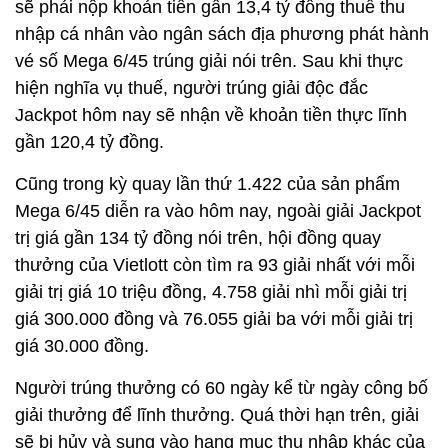
sẽ phải nộp khoản tiền gần 13,4 tỷ đồng thuế thu
nhập cá nhân vào ngân sách địa phương phát hành
vé số Mega 6/45 trúng giải nói trên. Sau khi thực
hiện nghĩa vụ thuế, người trúng giải độc đắc
Jackpot hôm nay sẽ nhận về khoản tiền thực lĩnh
gần 120,4 tỷ đồng.
Cũng trong kỳ quay lần thứ 1.422 của sản phẩm
Mega 6/45 diễn ra vào hôm nay, ngoài giải Jackpot
trị giá gần 134 tỷ đồng nói trên, hội đồng quay
thưởng của Vietlott còn tìm ra 93 giải nhất với mỗi
giải trị giá 10 triệu đồng, 4.758 giải nhì mỗi giải trị
giá 300.000 đồng và 76.055 giải ba với mỗi giải trị
giá 30.000 đồng.
Người trúng thưởng có 60 ngày kể từ ngày công bố
giải thưởng để lĩnh thưởng. Quá thời hạn trên, giải
sẽ bị hủy và sung vào hạng mục thu nhập khác của