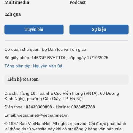
Multimedia
Podcast
24h qua
Tuyến bài
Sự kiện
Cơ quan chủ quản: Bộ Dân tộc và Tôn giáo
Số giấy phép: 146/GP-BVHTTDL, cấp ngày 17/10/2025
Tổng biên tập: Nguyễn Văn Bá
Liên hệ tòa soạn
Địa chỉ: Tầng 18, Toà nhà Cục Viễn thông (VNTA), 68 Dương
Đình Nghệ, phường Cầu Giấy, TP. Hà Nội.
Điện thoại:
02439369898
- Hotline:
0923457788
Email: vietnamnet@vietnamnet.vn
© 1997 Báo VietNamNet. All rights reserved. Chỉ được phát hành
lại thông tin từ website này khi có sự đồng ý bằng văn bản của