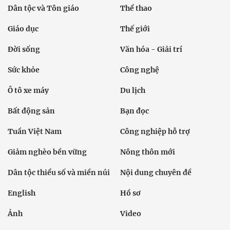
Dân tộc và Tôn giáo
Thể thao
Giáo dục
Thế giới
Đời sống
Văn hóa - Giải trí
Sức khỏe
Công nghệ
Ô tô xe máy
Du lịch
Bất động sản
Bạn đọc
Tuần Việt Nam
Công nghiệp hỗ trợ
Giảm nghèo bền vững
Nông thôn mới
Dân tộc thiểu số và miền núi
Nội dung chuyên đề
English
Hồ sơ
Ảnh
Video