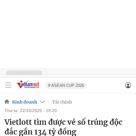
# ASEAN CUP 2026
Kinh doanh
Tài chính
thứ tư, 22/10/2025 - 19:20
Vietlott tìm được vé số trúng độc
đắc gần 134 tỷ đồng