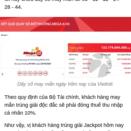
28 - 44.
Dãy số may mắn ngày hôm nay của Vietlott.
Theo quy định của Bộ Tài chính, khách hàng may
mắn trúng giải độc đắc sẽ phải đóng thuế thu nhập
cá nhân 10%.
Như vậy, vị khách hàng trúng giải Jackpot hôm nay