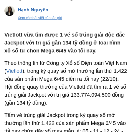
Hạnh Nguyên
Xem các bài viết của tác giả
Vietlott vừa tìm được 1 vé số trúng giải độc đắc
Jackpot với trị giá gần 134 tỷ đồng ở loại hình
xổ số tự chọn Mega 6/45 vào tối nay.
Theo thông tin từ Công ty Xổ số Điện toán Việt Nam
(
Vietlott
), trong kỳ quay số mở thưởng lần thứ 1.422
của sản phẩm Mega 6/45 diễn ra tối nay (22/10),
Hội đồng quay thưởng của Vietlott đã tìm ra 1 vé số
trúng giải Jackpot với trị giá 133.774.094.500 đồng
(gần 134 tỷ đồng).
Tấm vé trúng giải Jackpot trong kỳ quay số mở
thưởng lần thứ 1.422 của sản phẩm Mega 6/45 vào
tối nay chứa dãy số may mắn là: 05 - 11 - 12 - 24 -