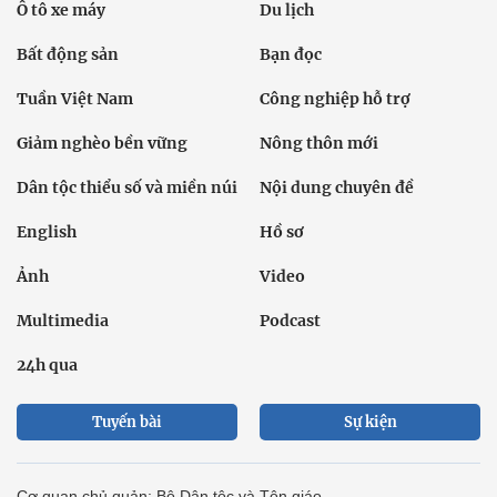
Ô tô xe máy
Du lịch
Bất động sản
Bạn đọc
Tuần Việt Nam
Công nghiệp hỗ trợ
Giảm nghèo bền vững
Nông thôn mới
Dân tộc thiểu số và miền núi
Nội dung chuyên đề
English
Hồ sơ
Ảnh
Video
Multimedia
Podcast
24h qua
Tuyến bài
Sự kiện
Cơ quan chủ quản: Bộ Dân tộc và Tôn giáo