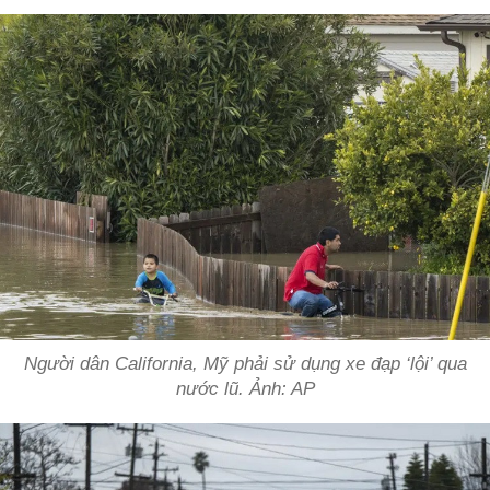
Người dân California, Mỹ phải sử dụng xe đạp ‘lội’ qua
nước lũ. Ảnh: AP