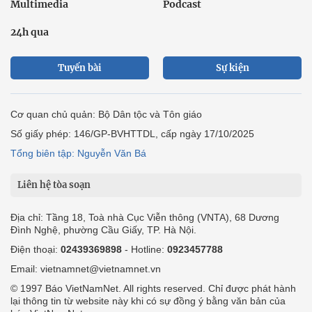
Multimedia
Podcast
24h qua
Tuyến bài
Sự kiện
Cơ quan chủ quản: Bộ Dân tộc và Tôn giáo
Số giấy phép: 146/GP-BVHTTDL, cấp ngày 17/10/2025
Tổng biên tập: Nguyễn Văn Bá
Liên hệ tòa soạn
Địa chỉ: Tầng 18, Toà nhà Cục Viễn thông (VNTA), 68 Dương
Đình Nghệ, phường Cầu Giấy, TP. Hà Nội.
Điện thoại:
02439369898
- Hotline:
0923457788
Email: vietnamnet@vietnamnet.vn
© 1997 Báo VietNamNet. All rights reserved. Chỉ được phát hành
lại thông tin từ website này khi có sự đồng ý bằng văn bản của