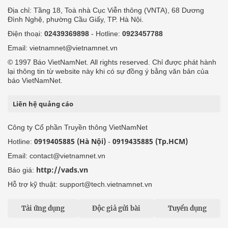
Địa chỉ: Tầng 18, Toà nhà Cục Viễn thông (VNTA), 68 Dương
Đình Nghệ, phường Cầu Giấy, TP. Hà Nội.
Điện thoại:
02439369898
- Hotline:
0923457788
Email: vietnamnet@vietnamnet.vn
© 1997 Báo VietNamNet. All rights reserved. Chỉ được phát hành
lại thông tin từ website này khi có sự đồng ý bằng văn bản của
báo VietNamNet.
Liên hệ quảng cáo
Công ty Cổ phần Truyền thông VietNamNet
0919405885 (Hà Nội)
0919435885 (Tp.HCM)
Hotline:
-
Email: contact@vietnamnet.vn
http://vads.vn
Báo giá:
Hỗ trợ kỹ thuật: support@tech.vietnamnet.vn
Tải ứng dụng
Độc giả gửi bài
Tuyển dụng