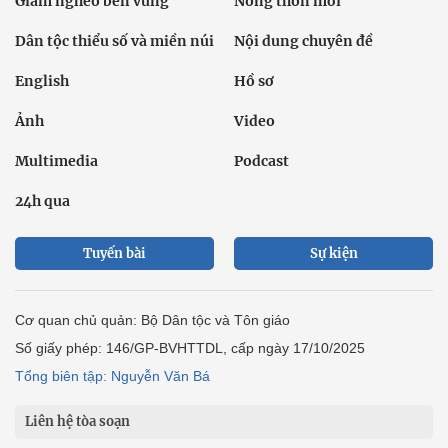
Giảm nghèo bền vững
Nông thôn mới
Dân tộc thiểu số và miền núi
Nội dung chuyên đề
English
Hồ sơ
Ảnh
Video
Multimedia
Podcast
24h qua
Tuyến bài
Sự kiện
Cơ quan chủ quản: Bộ Dân tộc và Tôn giáo
Số giấy phép: 146/GP-BVHTTDL, cấp ngày 17/10/2025
Tổng biên tập: Nguyễn Văn Bá
Liên hệ tòa soạn