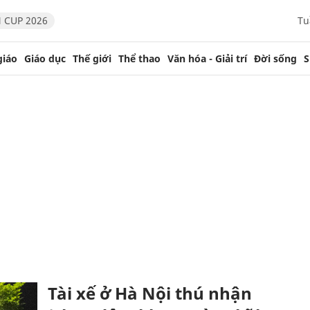
 CUP 2026
Tu
giáo
Giáo dục
Thế giới
Thể thao
Văn hóa - Giải trí
Đời sống
S
Tài xế ở Hà Nội thú nhận