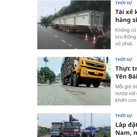
THỜI SỰ
Tài xế 
hàng s
Không có 
lưu thông
xử phạt.
THỜI SỰ
Thực tr
Yên Bá
Mỗi giờ tr
nượp vút 
khiến con
THỜI SỰ
Lắp đặt
Nam, n