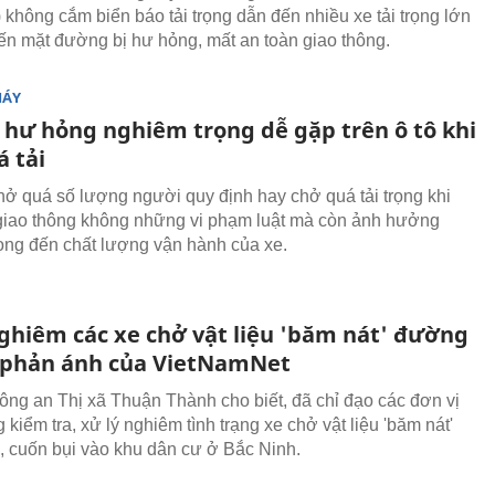
 không cắm biển báo tải trọng dẫn đến nhiều xe tải trọng lớn
iến mặt đường bị hư hỏng, mất an toàn giao thông.
MÁY
hư hỏng nghiêm trọng dễ gặp trên ô tô khi
á tải
hở quá số lượng người quy định hay chở quá tải trọng khi
giao thông không những vi phạm luật mà còn ảnh hưởng
ọng đến chất lượng vận hành của xe.
nghiêm các xe chở vật liệu 'băm nát' đường
 phản ánh của VietNamNet
ng an Thị xã Thuận Thành cho biết, đã chỉ đạo các đơn vị
kiểm tra, xử lý nghiêm tình trạng xe chở vật liệu 'băm nát'
 cuốn bụi vào khu dân cư ở Bắc Ninh.