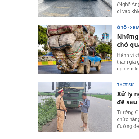
(Nghệ An)
đi vào kh
Ô TÔ - XE 
Những 
chở qu
Hành vi c
tham gia 
nghiêm tr
THỜI SỰ
Xử lý 
đê sau
Trưởng Cô
chức năng 
đường đê,