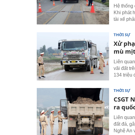
Hệ thống 
Khi phát h
tài xế phả
THỜI SỰ
Xử phạt
mù mịt
Liên quan
vãi đất t
134 triệu 
THỜI SỰ
CSGT N
ra quốc
Liên quan 
đất đá, g
Nghệ An v