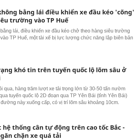
không bằng lái điều khiển xe đầu kéo 'cõng'
iêu trường vào TP Huế
bằng lái, điều khiển xe đầu kéo chở theo hàng siêu trường
 vào TP Huế, một tài xế bị lực lượng chức năng lập biên bản
ạng khó tin trên tuyến quốc lộ lõm sâu ở
i
ôi qua, hàng trăm lượt xe tải trọng lớn từ 30-50 tấn nườm
qua tuyến quốc lộ 2D đoạn qua TP Yên Bái (tỉnh Yên Bái)
 đường này xuống cấp, có vị trí lõm sâu khoảng 10cm.
 hệ thống cân tự động trên cao tốc Bắc -
găn chặn xe quá tải