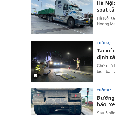
Hà Nội:
soát tả
Hà Nội sẽ 
Hoàng Mai
THỜI SỰ
Tài xế 
định c
Chở quá tả
biên bản 
THỜI SỰ
Đường 
báo, xe
Sau 5 năm