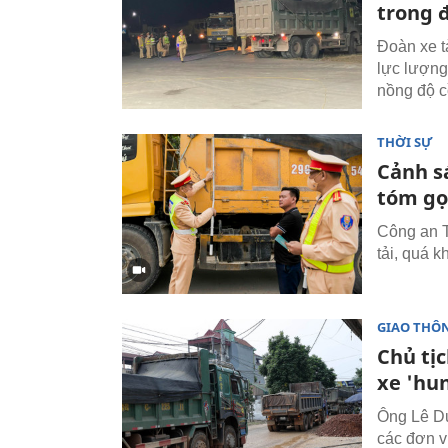
trong 
Đoàn xe t
lực lượng
nồng độ c
THỜI SỰ
Cảnh s
tóm g
Công an T
tải, quá k
GIAO THÔ
Chủ tị
xe 'hu
Ông Lê Du
các đơn v