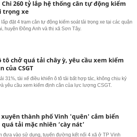
 Chi 260 tỷ lắp hệ thống cân tự động kiểm
i trọng xe
lắp đặt 4 trạm cân tự động kiểm soát tải trọng xe tại các quận
, huyện Đông Anh và thị xã Sơn Tây.
ô tô chở quá tải chây ỳ, yêu cầu xem kiểm
ân của CSGT
i 31%, tài xế điều khiển ô tô tải bất hợp tác, không chịu ký
và yêu cầu xem kiểm định cân của lực lượng CSGT.
xuyên thành phố Vinh 'quên' cắm biển
 quá tải mặc nhiên ‘cày nát’
 đưa vào sử dụng, tuyến đường kết nối 4 xã ở TP Vinh