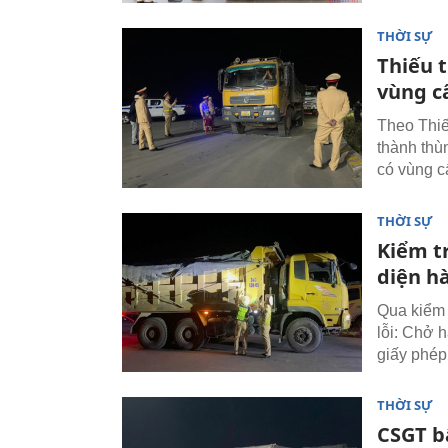
THỜI SỰ
Thiếu 
vùng c
Theo Thiế
thành thùn
có vùng c
THỜI SỰ
Kiểm t
diện hà
Qua kiểm 
lỗi: Chở h
giấy phép
THỜI SỰ
CSGT bấ