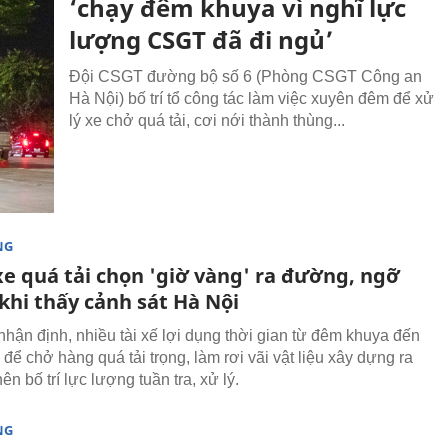
‘chạy đêm khuya vì nghĩ lực
lượng CSGT đã đi ngủ’
Đội CSGT đường bộ số 6 (Phòng CSGT Công an
Hà Nội) bố trí tổ công tác làm việc xuyên đêm để xử
lý xe chở quá tải, cơi nới thành thùng...
NG
xe quá tải chọn 'giờ vàng' ra đường, ngỡ
khi thấy cảnh sát Hà Nội
nhận định, nhiều tài xế lợi dụng thời gian từ đêm khuya đến
để chở hàng quá tải trọng, làm rơi vãi vật liệu xây dựng ra
ên bố trí lực lượng tuần tra, xử lý.
NG