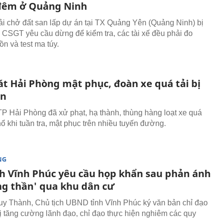
đêm ở Quảng Ninh
ải chở đất san lấp dự án tại TX Quảng Yên (Quảng Ninh) bị
 CSGT yêu cầu dừng để kiểm tra, các tài xế đều phải đo
ồn và test ma túy.
át Hải Phòng mật phục, đoàn xe quá tải bị
ọn
P Hải Phòng đã xử phạt, hạ thành, thùng hàng loạt xe quá
hổ khi tuần tra, mật phục trên nhiều tuyến đường.
NG
ch Vĩnh Phúc yêu cầu họp khẩn sau phản ánh
ng thần' qua khu dân cư
y Thành, Chủ tịch UBND tỉnh Vĩnh Phúc ký văn bản chỉ đạo
ị tăng cường lãnh đạo, chỉ đạo thực hiện nghiêm các quy