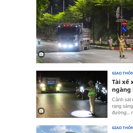
GIAO THÔ
Tài xế 
ngàng 
Cảnh sát 
rạng sáng 
đường... n
GIAO THÔ